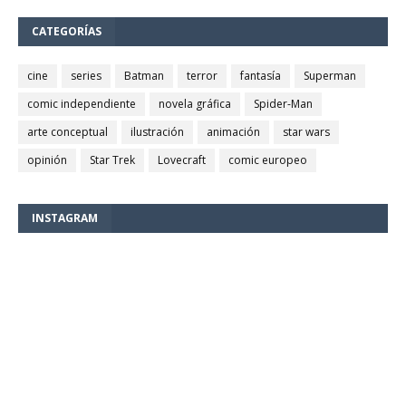
CATEGORÍAS
cine
series
Batman
terror
fantasía
Superman
comic independiente
novela gráfica
Spider-Man
arte conceptual
ilustración
animación
star wars
opinión
Star Trek
Lovecraft
comic europeo
INSTAGRAM