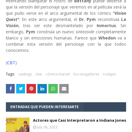
intentando blanquear el rostro de
Bettany
puede deberse a
que la versión del personaje que veremos en al película será la
que pudo verse en el arco argumental de los cómics
"Vision
Quest"
. En este arco argumental, el
Dr. Pym
reconstruía
La
Visión
, tras ser este desmantelado por
Inmortus
. Sin
embargo,
Pym
construía un nuevo
sintezoide
completamente
blanco y sin emociones humanas. Parece que
Whedon
va a
combinar esta versión del personaje con la que todos
conocemos.
(
CBT
)
Tags:
castings
cine
cómics marvel
los vengadores
rodajes
ENTRADAS QUE PUEDEN INTERESARTE
Actores que Casi Interpretaron a Indiana Jones
July 06, 2023