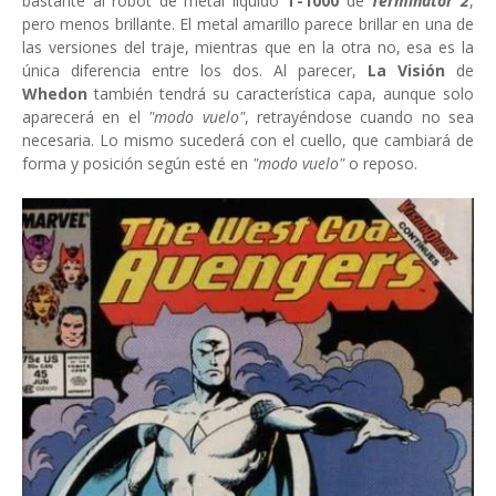
bastante al robot de metal líquido
T-1000
de
Terminator 2
,
pero menos brillante. El metal amarillo parece brillar en una de
las versiones del traje, mientras que en la otra no, esa es la
única diferencia entre los dos. Al parecer,
La Visión
de
Whedon
también tendrá su característica capa, aunque solo
aparecerá en el
"modo vuelo"
, retrayéndose cuando no sea
necesaria. Lo mismo sucederá con el cuello, que cambiará de
forma y posición según esté en
"modo vuelo"
o reposo.