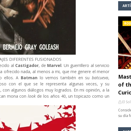
ART
ROD
AJES DIFERENTES FUSIONADOS
cido al
Castigador
, de
Marvel
. Un guerrillero al servicio
ha ofrecido nada, al menos a mi, que me genere el menor
Mast
 o ellos. A
Batman
lo vemos también en su
batcueva
,
so con el que se le representa algunas veces, y su
of th
, con algunos diálogos muy logrados. En mi opinión, a la
Curi
a tan mona con
look
de los años 40, un topicazo como un
El So
Conside
su día 