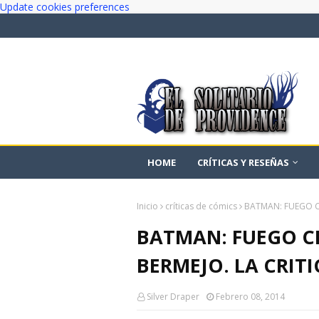
Update cookies preferences
HOME
CRÍTICAS Y RESEÑAS
Inicio
críticas de cómics
BATMAN: FUEGO C
BATMAN: FUEGO C
BERMEJO. LA CRITI
Silver Draper
Febrero 08, 2014