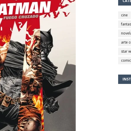
CAT
cine
fantas
novel
arte 
star 
comic
INS