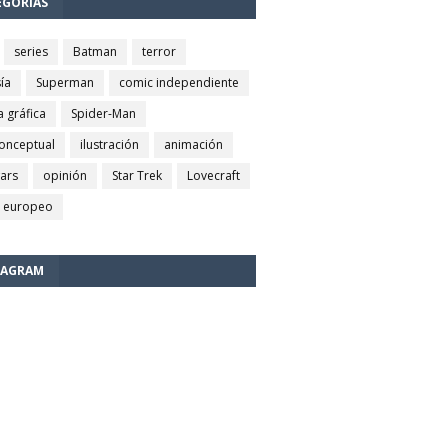
EGORÍAS
series
Batman
terror
ía
Superman
comic independiente
a gráfica
Spider-Man
conceptual
ilustración
animación
wars
opinión
Star Trek
Lovecraft
 europeo
TAGRAM