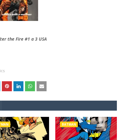
er the Fire #1 a 3 USA
ics
TMAN
BATMAN