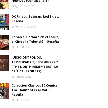
New Day (Con Spoilers)
Agosto 03, 2026
DC Finest. Batman: Red Skies.
Reseña
Febrero 22, 2026
Conan el Bárbaro en el Cómic,
el Cine y la Televisión. Reseña
Julio 30, 2026
JUEGO DE TRONOS,
TEMPORADA 2, EPISODIO 2X01
"THE NORTH REMEMBERS". LA
CRÍTICA (SPOILERS)
Abril 02, 2012
Colección Clásicos EC Comics:
The Haunt of Fear Vol. 5.
Reseña
Julio 16, 2026