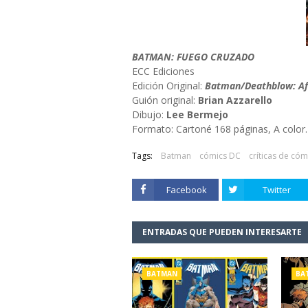
BATMAN: FUEGO CRUZADO
ECC Ediciones
Edición Original:
Batman/Deathblow: Aft
Guión original:
Brian Azzarello
Dibujo:
Lee Bermejo
Formato: Cartoné 168 páginas, A color.
Tags:
Batman
cómics DC
críticas de cóm
Facebook
Twitter
ENTRADAS QUE PUEDEN INTERESARTE
BATMAN
BA