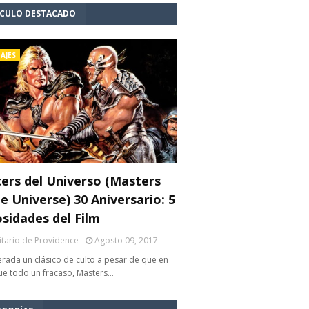
ÍCULO DESTACADO
AJES
ers del Universo (Masters
e Universe) 30 Aniversario: 5
osidades del Film
litario de Providence
Agosto 09, 2017
rada un clásico de culto a pesar de que en
fue todo un fracaso, Masters…