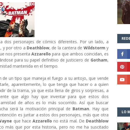
REDE
a dos personajes de cómics diferentes. Por un lado, a
, y por otro a
Deathblow
, de la cantera de
Wildstorm
y
que nos presenta
Azzarello
para que ambos coincidan, es
ándose para su papel definitivo de justiciero de
Gotham
,
mistad mantenida en el tiempo.
ón de un tipo que maneja el fuego a su antojo, que vende
rtarle, aparentemente, lo que tenga que hacer o a quien
r de la trama, ya que esta llena de giros y sorpresas, a
idente que algo hay que inventar para que estos dos
a amistad de años es lo más socorrido. Así que buscar
cha será la motivación principal de
Batman
. Hay que
LO M
intención es juntar a estos dos personajes, más que otra
Wayne
que hace
Azzarello
no está mal. De
Deathblow
co más que por esta historia, pero no me ha suscitado