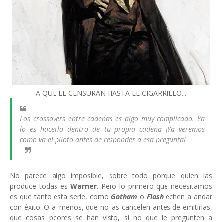
A QUE LE CENSURAN HASTA EL CIGARRILLO...
Los crossovers entre cadenas es algo muy complicado. Ya
lo es hacerlo dentro de tu propia cadena ¡Ya veremos
como va el piloto antes de responder a esa pregunta!
No parece algo imposible, sobre todo porque quien las
produce todas es
Warner
. Pero lo primero que necesitamos
es que tanto esta serie, como
Gotham
o
Flash
echen a andar
con éxito. O al menos, que no las cancelen antes de emitirlas,
que cosas peores se han visto, si no que le pregunten a