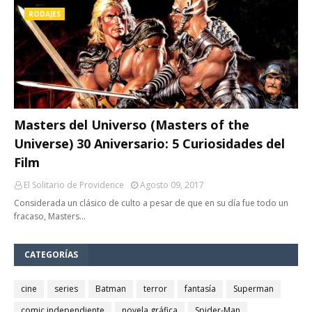
RODAJES
Masters del Universo (Masters of the
Universe) 30 Aniversario: 5 Curiosidades del
Film
El Solitario de Providence
Agosto 09, 2017
Considerada un clásico de culto a pesar de que en su día fue todo un
fracaso, Masters…
CATEGORÍAS
cine
series
Batman
terror
fantasía
Superman
comic independiente
novela gráfica
Spider-Man