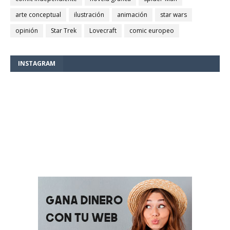
arte conceptual
ilustración
animación
star wars
opinión
Star Trek
Lovecraft
comic europeo
INSTAGRAM