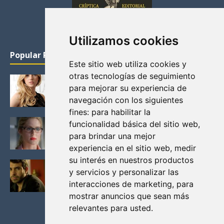
Utilizamos cookies
Popular Posts
Este sitio web utiliza cookies y
otras tecnologías de seguimiento
KATHERYN WINNICK: LA ACTRIZ MAS GUAPA DE
para mejorar su experiencia de
VIKINGOS
navegación con los siguientes
Junio 14, 2013
fines:
para habilitar la
FELICITY (EMILY BETT RICKARDS), LAS FOTOS
funcionalidad básica del sitio web
,
MAS BONITAS DE LA ALIADA DE ARROW
para brindar una mejor
Noviembre 30, 2013
experiencia en el sitio web
,
medir
su interés en nuestros productos
BLACK MIRROR: TODA TU HISTORIA. EPISODIO 3.
y servicios y personalizar las
LA CRITICA
interacciones de marketing
,
para
Mayo 17, 2012
mostrar anuncios que sean más
relevantes para usted
.