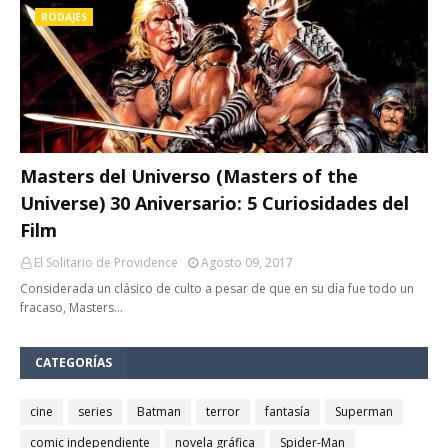
RODAJES
Masters del Universo (Masters of the
Universe) 30 Aniversario: 5 Curiosidades del
Film
El Solitario de Providence
Agosto 09, 2017
Considerada un clásico de culto a pesar de que en su día fue todo un
fracaso, Masters…
CATEGORÍAS
cine
series
Batman
terror
fantasía
Superman
comic independiente
novela gráfica
Spider-Man