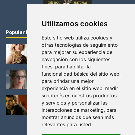
Utilizamos cookies
Popular Posts
Este sitio web utiliza cookies y
otras tecnologías de seguimiento
KATHERYN WINNICK: LA ACTRIZ MAS GUAPA DE
para mejorar su experiencia de
VIKINGOS
navegación con los siguientes
Junio 14, 2013
fines:
para habilitar la
FELICITY (EMILY BETT RICKARDS), LAS FOTOS
funcionalidad básica del sitio web
,
MAS BONITAS DE LA ALIADA DE ARROW
para brindar una mejor
Noviembre 30, 2013
experiencia en el sitio web
,
medir
su interés en nuestros productos
BLACK MIRROR: TODA TU HISTORIA. EPISODIO 3.
y servicios y personalizar las
LA CRITICA
interacciones de marketing
,
para
Mayo 17, 2012
mostrar anuncios que sean más
relevantes para usted
.