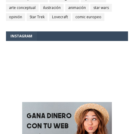
arte conceptual
ilustración
animación
star wars
opinión
Star Trek
Lovecraft
comic europeo
INSTAGRAM