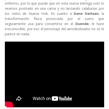
enfermo, por lo que puede que en esta nueva entrega solo lo
veamos postrado en una cama y no lanzando calabazas por
los cielos de Nueva York. En cuanto a
Dane DeHaan
, la
transformación física provocada por el suero que
seguramente usa para convertirse en el
Duende
, le hace
irreconocible, por eso el personaje del aerodeslizador no se le
parece en nada.