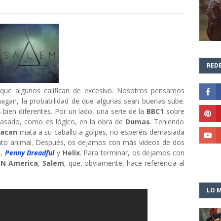
REDE
 que algunos califican de excesivo. Nosotros pensamos
hagan, la probabilidad de que algunas sean buenas sube.
bien diferentes. Por un lado, una serie de la
BBC1
sobre
 basado, como es lógico, en la obra de
Dumas
. Teniendo
tacan
mata a su caballo a golpes, no esperéis demasiada
trato animal. Después, os dejamos con más videos de dos
o
,
Penny Dreadful
y
Helix
. Para terminar, os dejamos con
N America
,
Salem
, que, obviamente, hace referencia al
LO M