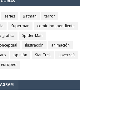
EGORÍAS
series
Batman
terror
ía
Superman
comic independiente
a gráfica
Spider-Man
conceptual
ilustración
animación
wars
opinión
Star Trek
Lovecraft
 europeo
TAGRAM