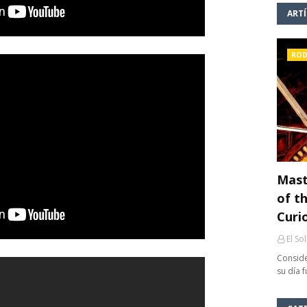
ART
ROD
Mast
of th
Curi
El So
Conside
su día 