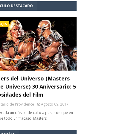
ÍCULO DESTACADO
AJES
ers del Universo (Masters
e Universe) 30 Aniversario: 5
osidades del Film
litario de Providence
Agosto 09, 2017
rada un clásico de culto a pesar de que en
fue todo un fracaso, Masters…