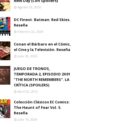
New Day (Con Spoilers)
Agosto 03, 2026
DC Finest. Batman: Red Skies.
Reseña
Febrero 22, 2026
Conan el Bárbaro en el Cómic,
el Cine y la Televisión. Reseña
Julio 30, 2026
JUEGO DE TRONOS,
TEMPORADA 2, EPISODIO 2X01
"THE NORTH REMEMBERS". LA
CRÍTICA (SPOILERS)
Abril 02, 2012
Colección Clásicos EC Comics:
The Haunt of Fear Vol. 5.
Reseña
Julio 16, 2026