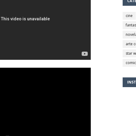
CAT
cine
fantas
novel
arte 
star 
comic
INS