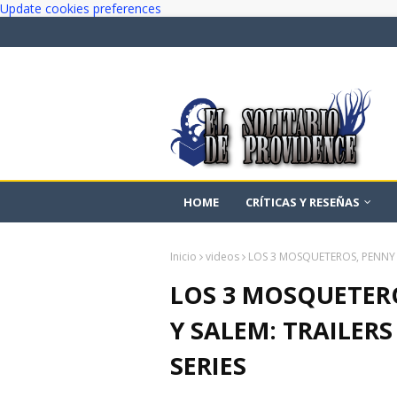
Update cookies preferences
HOME
CRÍTICAS Y RESEÑAS
Inicio
videos
LOS 3 MOSQUETEROS, PENNY DR
LOS 3 MOSQUETERO
Y SALEM: TRAILERS
SERIES