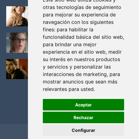
otras tecnologías de seguimiento
KATHERYN WINNICK: LA ACTRIZ MAS GUAPA DE
para mejorar su experiencia de
VIKINGOS
navegación con los siguientes
Junio 14, 2013
fines:
para habilitar la
FELICITY (EMILY BETT RICKARDS), LAS FOTOS
funcionalidad básica del sitio web
,
MAS BONITAS DE LA ALIADA DE ARROW
para brindar una mejor
Noviembre 30, 2013
experiencia en el sitio web
,
medir
su interés en nuestros productos
BLACK MIRROR: TODA TU HISTORIA. EPISODIO 3.
y servicios y personalizar las
LA CRITICA
interacciones de marketing
,
para
Mayo 17, 2012
mostrar anuncios que sean más
relevantes para usted
.
Aceptar
Rechazar
Configurar
Home
Privacidad y cookies
Contacto