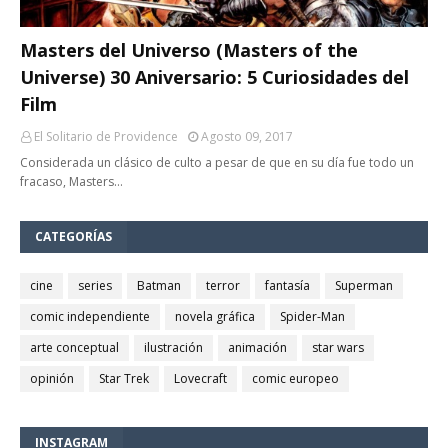
Masters del Universo (Masters of the
Universe) 30 Aniversario: 5 Curiosidades del
Film
El Solitario de Providence
Agosto 09, 2017
Considerada un clásico de culto a pesar de que en su día fue todo un
fracaso, Masters…
CATEGORÍAS
cine
series
Batman
terror
fantasía
Superman
comic independiente
novela gráfica
Spider-Man
arte conceptual
ilustración
animación
star wars
opinión
Star Trek
Lovecraft
comic europeo
INSTAGRAM