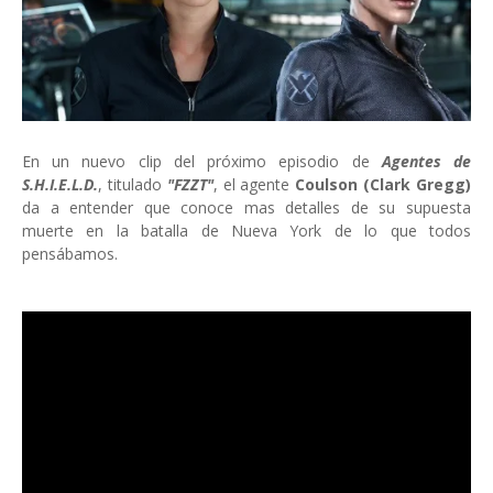
En un nuevo clip del próximo episodio de
Agentes de
S.H.I.E.L.D.
, titulado
"FZZT"
, el agente
Coulson (Clark Gregg)
da a entender que conoce mas detalles de su supuesta
muerte en la batalla de Nueva York de lo que todos
pensábamos.