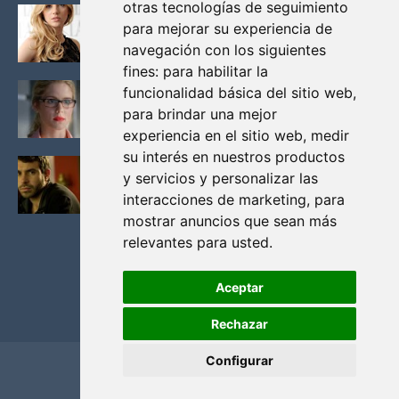
otras tecnologías de seguimiento
KATHERYN WINNICK: LA ACTRIZ MAS GUAPA DE
para mejorar su experiencia de
VIKINGOS
navegación con los siguientes
Junio 14, 2013
fines:
para habilitar la
FELICITY (EMILY BETT RICKARDS), LAS FOTOS
funcionalidad básica del sitio web
,
MAS BONITAS DE LA ALIADA DE ARROW
para brindar una mejor
Noviembre 30, 2013
experiencia en el sitio web
,
medir
su interés en nuestros productos
BLACK MIRROR: TODA TU HISTORIA. EPISODIO 3.
y servicios y personalizar las
LA CRITICA
interacciones de marketing
,
para
Mayo 17, 2012
mostrar anuncios que sean más
relevantes para usted
.
Aceptar
Rechazar
Configurar
Home
Privacidad y cookies
Contacto
Copyright ©
2026
El Solitario de Providence