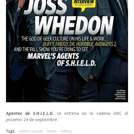
Agentes de S.H.I.E.L.D.
se estrena en la cadena ABC el
próximo 24 de septiembre.
Tags:
cómics marvel
series
videos