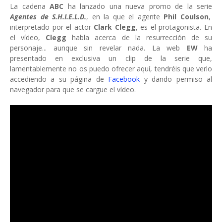
La cadena
ABC
ha lanzado una nueva promo de la serie
Agentes de S.H.I.E.L.D.
, en la que el agente
Phil Coulson
,
interpretado por el actor
Clark Clegg
, es el protagonista. En
el vídeo,
Clegg
habla acerca de la resurrección de su
personaje... aunque sin revelar nada. La web
EW
ha
presentado en exclusiva un clip de la serie que,
lamentablemente no os puedo ofrecer aquí, tendréis que verlo
accediendo a su página de
Facebook
y dando permiso al
navegador para que se cargue el vídeo.