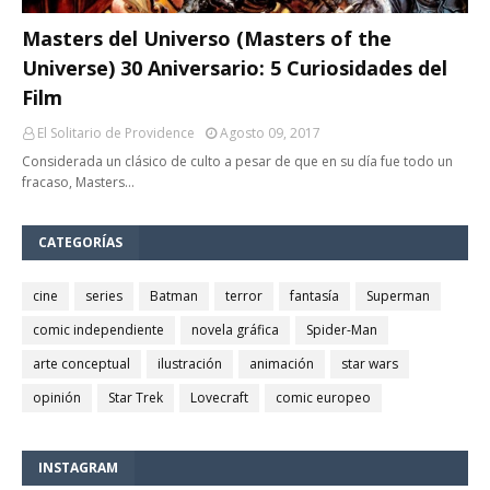
Masters del Universo (Masters of the
Universe) 30 Aniversario: 5 Curiosidades del
Film
El Solitario de Providence
Agosto 09, 2017
Considerada un clásico de culto a pesar de que en su día fue todo un
fracaso, Masters…
CATEGORÍAS
cine
series
Batman
terror
fantasía
Superman
comic independiente
novela gráfica
Spider-Man
arte conceptual
ilustración
animación
star wars
opinión
Star Trek
Lovecraft
comic europeo
INSTAGRAM