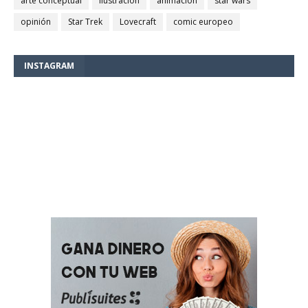
arte conceptual
ilustración
animación
star wars
opinión
Star Trek
Lovecraft
comic europeo
INSTAGRAM