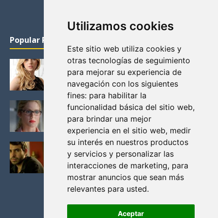
Utilizamos cookies
Popular Posts
Este sitio web utiliza cookies y
otras tecnologías de seguimiento
KATHERYN WINNICK: LA ACTRIZ MAS GUAPA DE
para mejorar su experiencia de
VIKINGOS
navegación con los siguientes
Junio 14, 2013
fines:
para habilitar la
FELICITY (EMILY BETT RICKARDS), LAS FOTOS
funcionalidad básica del sitio web
,
MAS BONITAS DE LA ALIADA DE ARROW
para brindar una mejor
Noviembre 30, 2013
experiencia en el sitio web
,
medir
su interés en nuestros productos
BLACK MIRROR: TODA TU HISTORIA. EPISODIO 3.
y servicios y personalizar las
LA CRITICA
interacciones de marketing
,
para
Mayo 17, 2012
mostrar anuncios que sean más
relevantes para usted
.
Aceptar