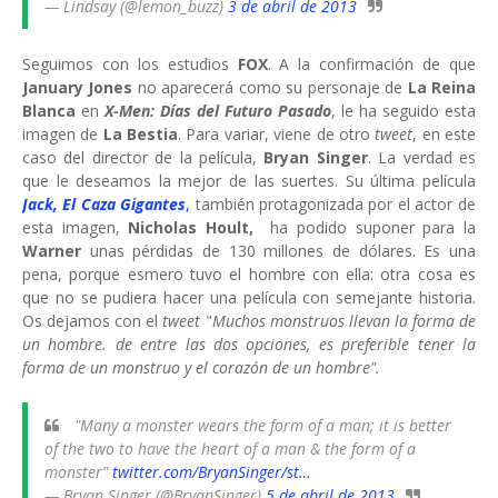
— Lindsay (@lemon_buzz)
3 de abril de 2013
Seguimos con los estudios
FOX
. A la confirmación de que
January Jones
no aparecerá como su personaje de
La Reina
Blanca
en
X-Men:
Días del Futuro Pasado
, le ha seguido esta
imagen de
La Bestia
. Para variar, viene de otro
tweet
, en este
caso del director de la película,
Bryan Singer
. La verdad es
que le deseamos la mejor de las suertes. Su última película
Jack, El Caza Gigantes
,
también protagonizada por el actor de
esta imagen,
Nicholas Hoult,
ha podido suponer para la
Warner
unas pérdidas de 130 millones de dólares. Es una
pena, porque esmero tuvo el hombre con ella: otra cosa es
que no se pudiera hacer una película con semejante historia.
Os dejamos con el
tweet
"
Muchos monstruos llevan la forma de
un hombre. de entre las dos opciones, es preferible tener la
forma de un monstruo y el corazón de un hombre".
"Many a monster wears the form of a man; it is better
of the two to have the heart of a man & the form of a
monster"
twitter.com/BryanSinger/st…
— Bryan Singer (@BryanSinger)
5 de abril de 2013