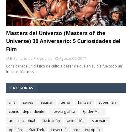
Masters del Universo (Masters of the
Universe) 30 Aniversario: 5 Curiosidades del
Film
El Solitario de Providence
Agosto 09, 2017
Considerada un clásico de culto a pesar de que en su día fue todo un
fracaso, Masters…
CATEGORÍAS
cine
series
Batman
terror
fantasía
Superman
comic independiente
novela gráfica
Spider-Man
arte conceptual
ilustración
animación
star wars
opinión
Star Trek
Lovecraft
comic europeo