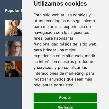
Utilizamos cookies
Popular Posts
Este sitio web utiliza cookies y
otras tecnologías de seguimiento
KATHERYN WINNICK: LA ACTRIZ MAS GUAPA DE
para mejorar su experiencia de
VIKINGOS
navegación con los siguientes
Junio 14, 2013
fines:
para habilitar la
FELICITY (EMILY BETT RICKARDS), LAS FOTOS
funcionalidad básica del sitio web
,
MAS BONITAS DE LA ALIADA DE ARROW
para brindar una mejor
Noviembre 30, 2013
experiencia en el sitio web
,
medir
su interés en nuestros productos
BLACK MIRROR: TODA TU HISTORIA. EPISODIO 3.
y servicios y personalizar las
LA CRITICA
interacciones de marketing
,
para
Mayo 17, 2012
mostrar anuncios que sean más
relevantes para usted
.
Aceptar
Rechazar