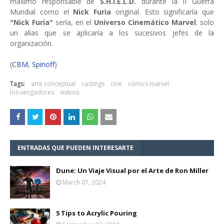
máximo responsable de
S.H.I.E.L.D.
durante la II Guerra
Mundial como el
Nick Furia
original. Esto significaría que
"Nick Furia"
sería, en el
Universo Cinemático Marvel
. solo
un alias que se aplicaría a los sucesivos jefes de la
organización.
(
CBM
,
Spinoff
)
Tags:
arte conceptual
castings
cine
cómics marvel
los vengadores
videos
ENTRADAS QUE PUEDEN INTERESARTE
Dune: Un Viaje Visual por el Arte de Ron Miller
March 07, 2024
5 Tips to Acrylic Pouring