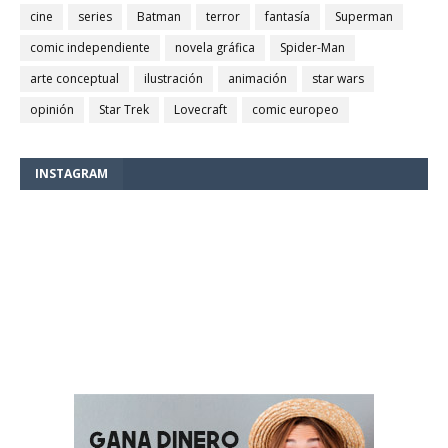
cine
series
Batman
terror
fantasía
Superman
comic independiente
novela gráfica
Spider-Man
arte conceptual
ilustración
animación
star wars
opinión
Star Trek
Lovecraft
comic europeo
INSTAGRAM