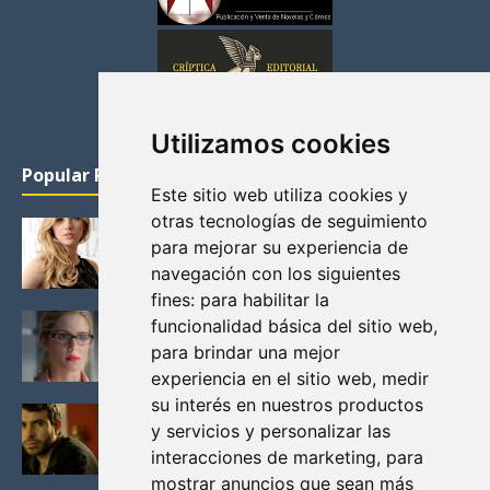
Utilizamos cookies
Popular Posts
Este sitio web utiliza cookies y
otras tecnologías de seguimiento
KATHERYN WINNICK: LA ACTRIZ MAS GUAPA DE
para mejorar su experiencia de
VIKINGOS
navegación con los siguientes
Junio 14, 2013
fines:
para habilitar la
FELICITY (EMILY BETT RICKARDS), LAS FOTOS
funcionalidad básica del sitio web
,
MAS BONITAS DE LA ALIADA DE ARROW
para brindar una mejor
Noviembre 30, 2013
experiencia en el sitio web
,
medir
su interés en nuestros productos
BLACK MIRROR: TODA TU HISTORIA. EPISODIO 3.
y servicios y personalizar las
LA CRITICA
interacciones de marketing
,
para
Mayo 17, 2012
mostrar anuncios que sean más