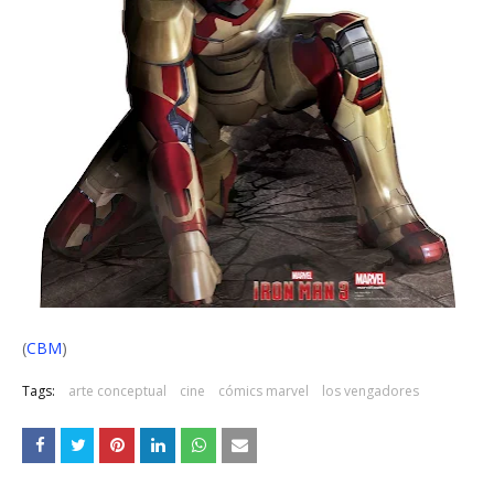
(
CBM
)
Tags:
arte conceptual
cine
cómics marvel
los vengadores