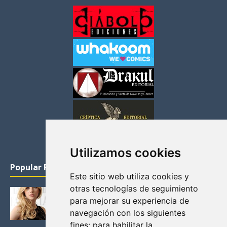
Utilizamos cookies
Popular Posts
Este sitio web utiliza cookies y
otras tecnologías de seguimiento
KATHERYN WINNICK: LA ACTRIZ MAS GUAPA DE
para mejorar su experiencia de
VIKINGOS
navegación con los siguientes
Junio 14, 2013
fines:
para habilitar la