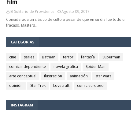
Film
El Solitario de Providence
Agosto 09, 2017
Considerada un clásico de culto a pesar de que en su día fue todo un
fracaso, Masters…
CATEGORÍAS
cine
series
Batman
terror
fantasía
Superman
comic independiente
novela gráfica
Spider-Man
arte conceptual
ilustración
animación
star wars
opinión
Star Trek
Lovecraft
comic europeo
INSTAGRAM