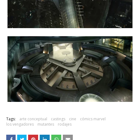
Tags:
arte conceptual
castings
cine
cómics marvel
los vengadores
mutantes
rodajes