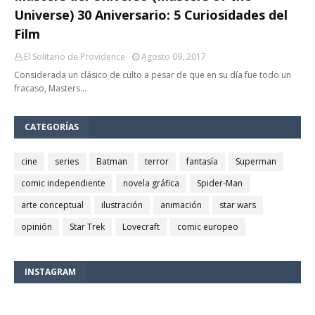
Universe) 30 Aniversario: 5 Curiosidades del
Film
El Solitario de Providence
Agosto 09, 2017
Considerada un clásico de culto a pesar de que en su día fue todo un
fracaso, Masters…
CATEGORÍAS
cine
series
Batman
terror
fantasía
Superman
comic independiente
novela gráfica
Spider-Man
arte conceptual
ilustración
animación
star wars
opinión
Star Trek
Lovecraft
comic europeo
INSTAGRAM