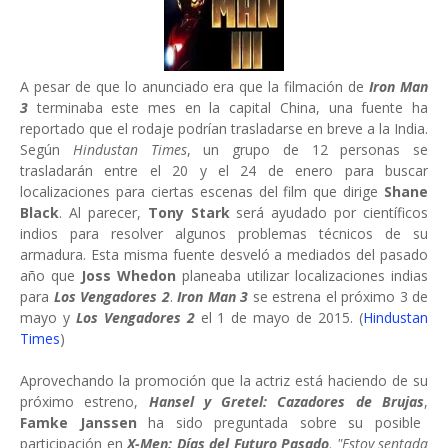
A pesar de que lo anunciado era que la filmación de
Iron Man
3
terminaba este mes en la capital China, una fuente ha
reportado que el rodaje podrían trasladarse en breve a la India.
Según
Hindustan Times
, un grupo de 12 personas se
trasladarán entre el 20 y el 24 de enero para buscar
localizaciones para ciertas escenas del film que dirige
Shane
Black
. Al parecer,
Tony Stark
será ayudado por científicos
indios para resolver algunos problemas técnicos de su
armadura. Esta misma fuente desveló a mediados del pasado
año que
Joss Whedon
planeaba utilizar localizaciones indias
para
Los Vengadores 2
.
Iron Man 3
se estrena el próximo 3 de
mayo y
Los Vengadores 2
el 1 de mayo de 2015. (
Hindustan
Times
)
Aprovechando la promoción que la actriz está haciendo de su
próximo estreno,
Hansel y Gretel: Cazadores de Brujas
,
Famke Janssen
ha sido preguntada sobre su posible
participación en
X-Men: Días del Futuro Pasado
.
"Estoy sentada