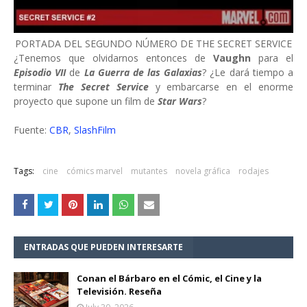
PORTADA DEL SEGUNDO NÚMERO DE THE SECRET SERVICE
¿Tenemos que olvidarnos entonces de
Vaughn
para el
Episodio VII
de
La Guerra de las Galaxias
? ¿Le dará tiempo a
terminar
The Secret Service
y embarcarse en el enorme
proyecto que supone un film de
Star Wars
?
Fuente:
CBR
,
SlashFilm
Tags:
cine
cómics marvel
mutantes
novela gráfica
rodajes
ENTRADAS QUE PUEDEN INTERESARTE
Conan el Bárbaro en el Cómic, el Cine y la
Televisión. Reseña