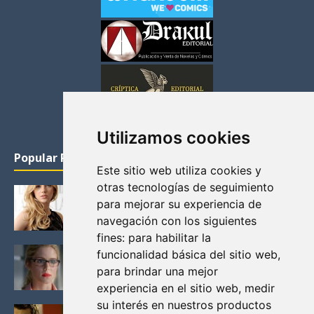
Utilizamos cookies
Popular Posts
Este sitio web utiliza cookies y
otras tecnologías de seguimiento
KATHERYN WINNICK: LA ACTRIZ MAS GUAPA DE
para mejorar su experiencia de
VIKINGOS
navegación con los siguientes
Junio 14, 2013
fines:
para habilitar la
FELICITY (EMILY BETT RICKARDS), LAS FOTOS
funcionalidad básica del sitio web
,
MAS BONITAS DE LA ALIADA DE ARROW
para brindar una mejor
Noviembre 30, 2013
experiencia en el sitio web
,
medir
su interés en nuestros productos
BLACK MIRROR: TODA TU HISTORIA. EPISODIO 3.