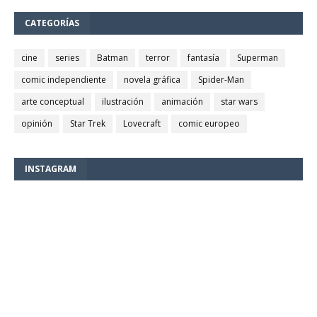
CATEGORÍAS
cine
series
Batman
terror
fantasía
Superman
comic independiente
novela gráfica
Spider-Man
arte conceptual
ilustración
animación
star wars
opinión
Star Trek
Lovecraft
comic europeo
INSTAGRAM