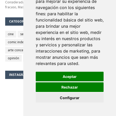
para mejorar su experiencia de
Considerada un clásico de culto a pesar de que en su día fue todo un
fracaso, Masters…
navegación con los siguientes
fines:
para habilitar la
funcionalidad básica del sitio web
,
CATEGORÍAS
para brindar una mejor
experiencia en el sitio web
,
medir
cine
series
Batman
terror
fantasía
Superman
su interés en nuestros productos
comic independiente
novela gráfica
Spider-Man
y servicios y personalizar las
arte conceptual
ilustración
animación
star wars
interacciones de marketing
,
para
mostrar anuncios que sean más
opinión
Star Trek
Lovecraft
comic europeo
relevantes para usted
.
INSTAGRAM
Aceptar
Rechazar
Configurar