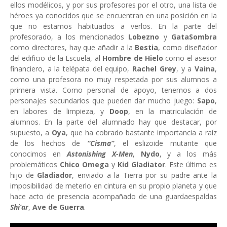
ellos modélicos, y por sus profesores por el otro, una lista de
héroes ya conocidos que se encuentran en una posición en la
que no estamos habituados a verlos. En la parte del
profesorado, a los mencionados
Lobezno
y
GataSombra
como directores, hay que añadir a
la
Bestia
, como diseñador
del edificio de
la Escuela
, al
Hombre de Hielo
como el asesor
financiero, a la telépata del equipo,
Rachel Grey
, y a
Vaina
,
como una profesora no muy respetada por sus alumnos a
primera vista. Como personal de apoyo, tenemos a dos
personajes secundarios que pueden dar mucho juego:
Sapo
,
en labores de limpieza, y
Doop
, en la matriculación de
alumnos. En la parte del alumnado hay que destacar, por
supuesto, a
Oya
, que ha cobrado bastante importancia a raíz
de los hechos de
“Cisma”
, el eslizoide mutante que
conocimos en
Astonishing X-Men
,
Nydo
, y a los más
problemáticos
Chico Omega
y
Kid Gladiator
. Este último es
hijo de
Gladiador
, enviado a
la Tierra
por su padre ante la
imposibilidad de meterlo en cintura en su propio planeta y que
hace acto de presencia acompañado de una guardaespaldas
Shi’ar
,
Ave de Guerra
.