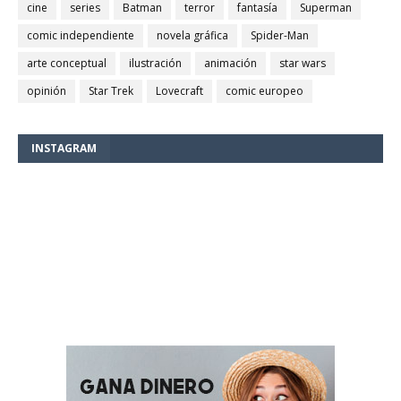
cine
series
Batman
terror
fantasía
Superman
comic independiente
novela gráfica
Spider-Man
arte conceptual
ilustración
animación
star wars
opinión
Star Trek
Lovecraft
comic europeo
INSTAGRAM