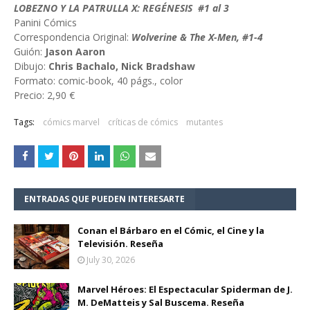
LOBEZNO Y LA PATRULLA X: REGÉNESIS #1 al 3
Panini Cómics
Correspondencia Original:
Wolverine & The X-Men, #1-4
Guión:
Jason Aaron
Dibujo:
Chris Bachalo, Nick Bradshaw
Formato: comic-book, 40 págs., color
Precio: 2,90 €
Tags:
cómics marvel
críticas de cómics
mutantes
ENTRADAS QUE PUEDEN INTERESARTE
Conan el Bárbaro en el Cómic, el Cine y la
Televisión. Reseña
July 30, 2026
Marvel Héroes: El Espectacular Spiderman de J.
M. DeMatteis y Sal Buscema. Reseña