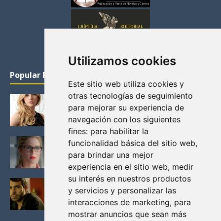
Utilizamos cookies
Popular Posts
Este sitio web utiliza cookies y
otras tecnologías de seguimiento
KATHERYN WINNICK: LA ACTRIZ MAS GUAPA DE
para mejorar su experiencia de
VIKINGOS
navegación con los siguientes
Junio 14, 2013
fines:
para habilitar la
FELICITY (EMILY BETT RICKARDS), LAS FOTOS
funcionalidad básica del sitio web
,
MAS BONITAS DE LA ALIADA DE ARROW
para brindar una mejor
Noviembre 30, 2013
experiencia en el sitio web
,
medir
su interés en nuestros productos
BLACK MIRROR: TODA TU HISTORIA. EPISODIO 3.
y servicios y personalizar las
LA CRITICA
interacciones de marketing
,
para
Mayo 17, 2012
mostrar anuncios que sean más