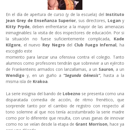
En el día de apertura de curso (y de la escuela) del
Instituto
Jean Grey de Enseñanza Superior
, sus directores,
Logan
y
Kitty Pryde
, deben enfrentarse a la mayor de las amenazas
inimaginables: la visita de dos inspectores de educación. Por si
la situación no fuese suficientemente complicada,
Kade
Kilgore
, el nuevo
Rey Negro
del
Club Fuego Infernal
, ha
escogido este
momento para lanzar una ofensiva contra el colegio. Tanto
alumnos como profesores tendrán que sobrevivir a un ejército
de Frankenteins armados con lanzallamas, a un
Sauron
, a un
Wendigo
y, en un guiño a
“Segunda Génesis”
, hasta a la
misma isla de
Krakoa
.
La serie insignia del bando de
Lobezno
se presenta como una
disparatada comedia de acción, de ritmo frenético, que
sorprende tanto por el cambio de registro con respecto al
tono solemne al que nos tenía acostumbrado la serie madre
como por lo diferente que resulta, con unas ganas de innovar
como no se veían desde la etapa de
Grant Morrison
, hace ya