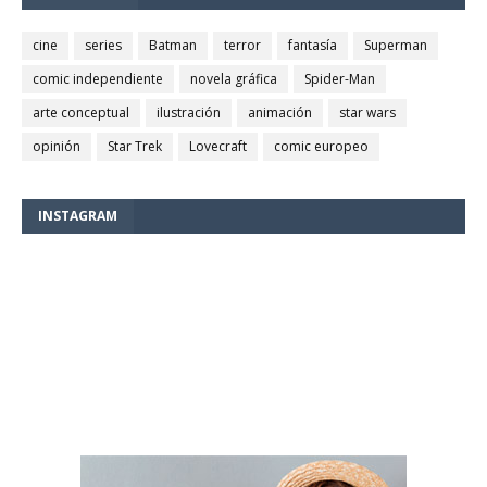
cine
series
Batman
terror
fantasía
Superman
comic independiente
novela gráfica
Spider-Man
arte conceptual
ilustración
animación
star wars
opinión
Star Trek
Lovecraft
comic europeo
INSTAGRAM