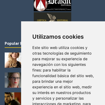
Utilizamos cookies
Popular Posts
Este sitio web utiliza cookies y
otras tecnologías de seguimiento
KATHERYN WINNICK: LA ACTRIZ MAS GUAPA DE
para mejorar su experiencia de
VIKINGOS
navegación con los siguientes
Junio 14, 2013
fines:
para habilitar la
FELICITY (EMILY BETT RICKARDS), LAS FOTOS
funcionalidad básica del sitio web
,
MAS BONITAS DE LA ALIADA DE ARROW
para brindar una mejor
Noviembre 30, 2013
experiencia en el sitio web
,
medir
su interés en nuestros productos
BLACK MIRROR: TODA TU HISTORIA. EPISODIO 3.
y servicios y personalizar las
LA CRITICA
interacciones de marketing
,
para
Mayo 17, 2012