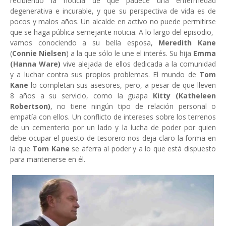
recibiendo la noticia de que padece una enfermedad
degenerativa e incurable, y que su perspectiva de vida es de
pocos y malos años. Un alcalde en activo no puede permitirse
que se haga pública semejante noticia. A lo largo del episodio,
vamos conociendo a su bella esposa,
Meredith Kane
(
Connie Nielsen
) a la que sólo le une el interés. Su hija
Emma
(Hanna Ware)
vive alejada de ellos dedicada a la comunidad
y a luchar contra sus propios problemas. El mundo de
Tom
Kane
lo completan sus asesores, pero, a pesar de que lleven
8 años a su servicio, como la guapa
Kitty (Katheleen
Robertson)
, no tiene ningún tipo de relación personal o
empatía con ellos. Un conflicto de intereses sobre los terrenos
de un cementerio por un lado y la lucha de poder por quien
debe ocupar el puesto de tesorero nos deja claro la forma en
la que
Tom Kane
se aferra al poder y a lo que está dispuesto
para mantenerse en él.