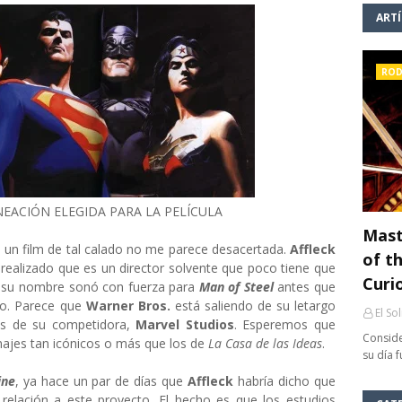
ART
ROD
INEACIÓN ELEGIDA PARA LA PELÍCULA
Mast
 un film de tal calado no me parece desacertada.
Affleck
of th
realizado que es un director solvente que poco tiene que
Curi
o, su nombre sonó con fuerza para
Man of Steel
antes que
to. Parece que
Warner Bros.
está saliendo de su letargo
El So
s de su competidora,
Marvel Studios
. Esperemos que
Conside
ajes tan icónicos o más que los de
La Casa de las Ideas
.
su día 
ine
, ya hace un par de días que
Affleck
habría dicho que
 relación a este proyecto. El hecho es que los estudios