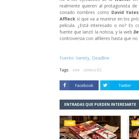
realmente quieren al protagonista d
sonado nombres como
David Yates
Affleck
sí que va a reunirse en los p
película. ¿Está interesado o no? Es c
fuente que lanzó la noticia, y la web
De
controversia con alfileres hasta que no
Fuente: Variety, Deadline
Tags:
cine
cómics DC
Facebook
Twitter
ENTRADAS QUE PUEDEN INTERESARTE
CINE
CIN