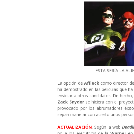
ESTA SERÍA LA AL
La opción de
Affleck
como director de
ha demostrado en las películas que ha 
envidiar a otros candidatos. De hech
Zack Snyder
se hiciera con el proyec
provocado por los abrumadores éxito
sepan manejar con acierto unos person
ACTUALIZACIÓN
. Según la web
Deadl
no a los ejecutivos de la
Warner
en