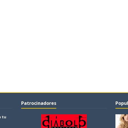
Patrocinadores
Popul
a tu