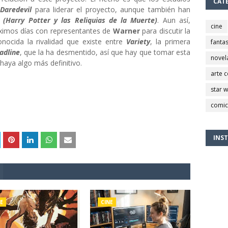
CAT
e
Daredevil
para liderar el proyecto, aunque también han
(Harry Potter y las Reliquias de la Muerte)
. Aun así,
cine
róximos días con representantes de
Warner
para discutir la
onocida la rivalidad que existe entre
Variety
, la primera
fantas
adline
, que la ha desmentido, así que hay que tomar esta
novel
 haya algo más definitivo.
arte 
star 
comic
INS
E
CINE