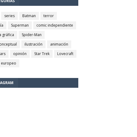
EGORÍAS
series
Batman
terror
ía
Superman
comic independiente
a gráfica
Spider-Man
conceptual
ilustración
animación
wars
opinión
Star Trek
Lovecraft
 europeo
TAGRAM