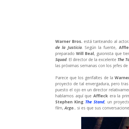
Warner Bros.
está tanteando al actor
de la Justicia
. Según la fuente,
Affl
preparado
Will Beal
, guionista que ti
Squad
. El director de la excelente
The T
las próximas semanas con los jefes de
Parece que los gerifaltes de la
Warne
proyecto de tal envergadura, pero tras 
puesto el ojo en un director relativa
hablamos aquí que
Affleck
era la pri
Stephen King
The Stand
, un proyect
film,
Argo
... si es que sus conversacion