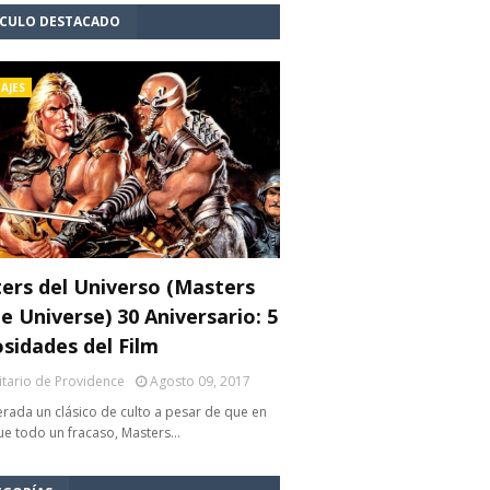
ÍCULO DESTACADO
AJES
ers del Universo (Masters
e Universe) 30 Aniversario: 5
osidades del Film
litario de Providence
Agosto 09, 2017
rada un clásico de culto a pesar de que en
fue todo un fracaso, Masters…