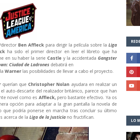
REDE
/director
Ben Affleck
para dirigir la película sobre la
Liga
eck
ha sido el primer director en leer el libreto que ha
ene en su haber la serie
Castle
y la accidentada
Gangster
own: Ciudad de Ladrones
debatirá en
 la
Warner
las posibilidades de llevar a cabo el proyecto.
r
querían que
Christopher Nolan
ayudara en realizar un
el auto-descarte del realizador británico, parece que han
mente novel como es
Affleck,
pero bastante efectivo. Ya os
mera opción para adaptar a la gran pantalla la novela de
o que podría ponerse en marcha tras concluir su último
es acerca de la
Liga de la Justicia
no fructifican.
LO M