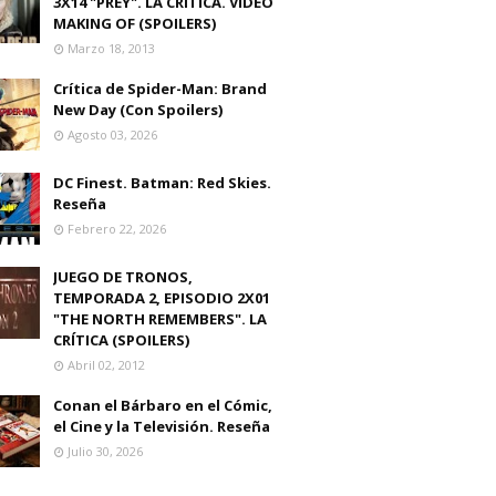
3X14 "PREY". LA CRITICA. VIDEO
MAKING OF (SPOILERS)
Marzo 18, 2013
Crítica de Spider-Man: Brand
New Day (Con Spoilers)
Agosto 03, 2026
DC Finest. Batman: Red Skies.
Reseña
Febrero 22, 2026
JUEGO DE TRONOS,
TEMPORADA 2, EPISODIO 2X01
"THE NORTH REMEMBERS". LA
CRÍTICA (SPOILERS)
Abril 02, 2012
Conan el Bárbaro en el Cómic,
el Cine y la Televisión. Reseña
Julio 30, 2026