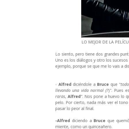
LO MEJOR DE LA PELÍC
Lo siento, pero tiene dos grandes pun
Uno es los diálogos y otro los sucesos pr
ejemplo, porque se que me lo vais a dis
-
Alfred
diciéndole a
Bruce
que "
todo
llevando una vida normal (?
)". Pues 
raras
,
Alfred
". Nos pone a huevo lo q
pelo. Por cierto, nada más ver el tono 
pasar lo peor al final.
-Alfred
diciendo a
Bruce
que quemó 
miente, como un quinceañero.