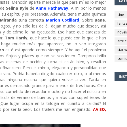
CAT
istas. Mención aparte merece la que para mí es lo mejor
n de
Selina Kyle
de
Anne Hathaway
.
A mi por lo menos
 su espíritu y su presencia. Además, tiene mucha química
cine
n
Miranda (
una correcta
Marion Cotillard
) Sobre
Bane
,
fantas
logos, y no sólo los de él, dejan mucho que desear, así
an y de cómo lo ha ejecutado. Eso hace que carezca de
novel
or,
Tom Hardy,
que hace lo que puede con lo que le han
arte 
haga mucho más que aparecer, no lo veo integrado
an
esté estupendo como siempre. Y he aquí el problema
star 
gos flojos y pilares que no se sostienen. Tampoco brilla
comic
as escenas de acción y lucha si están bien, y resultan
do financiero. Pero el mimo, elegancia y personalidad que
lo veo. Podría haberla dirigido cualquier otro, o al menos
INS
nas ninguna escena que quiera volver a ver. Tarda en
ntar es demasiado grande para menos de tres horas. Creo
a su cometido de recaudar mucho y no hacer el ridículo en
película de verano de buenos y malos con superhéroes de
¿Qué lugar ocupa en la trilogía en cuanto a calidad? El
no por ser la peor. Los trailers me han engañado.
AVISO,