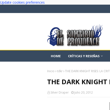
Update cookies preferences
HOME
CRÍTICAS Y RESEÑAS
Inicio
tdkr
THE DARK KNIGHT RISES: LA CRIT
THE DARK KNIGHT R
Silver Draper
Julio 20, 2012