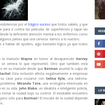
ondolencias por el
trágico suceso
que todos sabéis, y que
para ir contra las películas de superhéroes y tapar las
REDE
 desde la deficiente atención mental a los enfermos como
algunos países que una cerveza. Vamos a lo nuestro.
a hablar de spoilers, algo bastante lógico ya que todos
en la mansión
Wayne
en honor al desaparecido
Harvey
 se venera lo que representó. Otro que también está
ido en su mansión desde que
Batman
asumió la culpa de
achel
. Esta reclusión afecta negativamente a empresas
e su casa para cruzarse con
Selina Kyle,
una ladrona
n problema.
Miranda Tate
, una ecologista interesada en
á en su vida.
John Blake
, un idealista e inteligente policía,
LO M
tomar la ciudad bajo su control. El inevitable encuentro
¿pero sólo para
Batman
? El rescate de la ciudad depende
os.