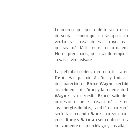
Lo primero que quiero decir, son mis c
de verdad espero que no se aproveche 
verdaderas causas de estas tragedias,
que sea más fácil comprar un arma en 
No os preocupeis, que cuando empiece 
la vais a ver, avisaré.
La película comienza en una fiesta 
Dent.
Han pasado 8 años y todavía
desaparecido es
Bruce Wayne
, reclu
los crímenes de
Dent
y la muerte de
R
Wayne.
No necesita
Bruce
salir d
profesional que le causará más de u
las energías limpias, también aparecer
será clave cuando
Bane
aparezca para 
entre
Bane
y
Batman
será doloroso...
nuevamente del murciélago y sus aliad