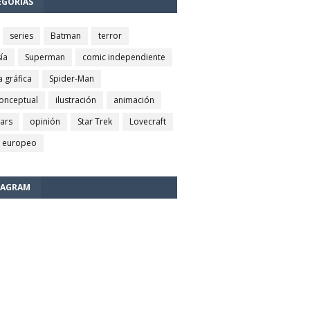
EGORÍAS
series
Batman
terror
ía
Superman
comic independiente
a gráfica
Spider-Man
conceptual
ilustración
animación
wars
opinión
Star Trek
Lovecraft
 europeo
TAGRAM