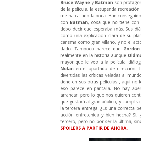
Bruce Wayne
y
Batman
son protagon
de la película, la estupenda recreació
me ha callado la boca. Han conseguido
con
Batman
, cosa que no tiene co
debo decir que esperaba más. Sus diá
como una explicación clara de su pl
carisma como gran villano, y no el act
dado. Tampoco parece que
Gordon
realmente en la historia aunque
Oldm
mayor que le veo a la película; diálo
Nolan
en el apartado de dirección. L
divertidas las críticas veladas al mun
tiene en sus otras películas , aquí no 
eso parece en pantalla. No hay ape
arrancar, pero lo que nos quieren co
que gustará al gran público, y cumplir
la tercera entrega. ¿Es una correcta 
acción entretenida y bien hecha? Sí. 
tercero, pero no por ser la última, si
SPOILERS A PARTIR DE AHORA.