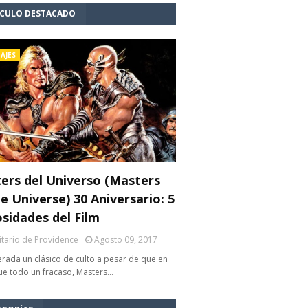
ÍCULO DESTACADO
AJES
ers del Universo (Masters
e Universe) 30 Aniversario: 5
osidades del Film
litario de Providence
Agosto 09, 2017
rada un clásico de culto a pesar de que en
fue todo un fracaso, Masters…