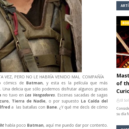
ART
ROD
Mast
STA VEZ, PERO NO LE HABRÍA VENIDO MAL COMPAÑÍA
of th
do cómics de
Batman
, y esta es la película que más
. Una delicia que sólo podemos disfrutar algunos gracias
Curi
n
no tuvo en
Los Vengadores
. Escenas sacadas de sagas
El So
curo
,
Tierra de Nadie
, o por supuesto
La Caída del
lfred
a las batallas con
Bane
. ¿Y qué me decís de cómo
Conside
su día 
ht
había poco
Batman
, aquí me puedo dar por contento.