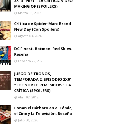
3X14 "PREY". LA CRITICA. VIDEO
MAKING OF (SPOILERS)
Marzo 18, 2013
Crítica de Spider-Man: Brand
New Day (Con Spoilers)
Agosto 03, 2026
DC Finest. Batman: Red Skies.
Reseña
Febrero 22, 2026
JUEGO DE TRONOS,
TEMPORADA 2, EPISODIO 2X01
"THE NORTH REMEMBERS". LA
CRÍTICA (SPOILERS)
Abril 02, 2012
Conan el Bárbaro en el Cómic,
el Cine y la Televisión. Reseña
Julio 30, 2026