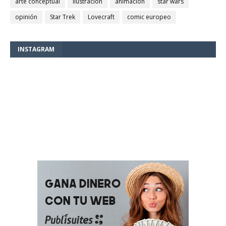
arte conceptual
ilustración
animación
star wars
opinión
Star Trek
Lovecraft
comic europeo
INSTAGRAM