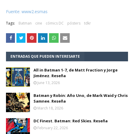
Fuente: www2.esmas
Tags:
Batman
cine
cómics DC
pósters
tdkr
ENTRADAS QUE PUEDEN INTERESARTE
All in Batman 1-7, de Matt Fraction y Jorge
Jiménez. Reseña
June 13, 2026
Batman y Robin: Año Uno, de Mark Waid y Chris
Samnee. Reseña
March 18, 2026
DC Finest. Batman: Red Skies. Reseña
February 22, 2026