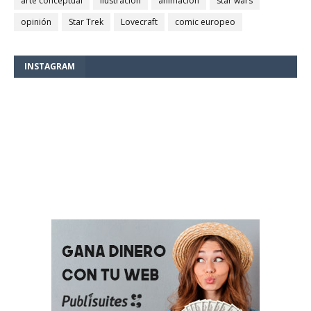
arte conceptual
ilustración
animación
star wars
opinión
Star Trek
Lovecraft
comic europeo
INSTAGRAM