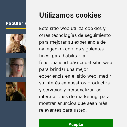
Utilizamos cookies
Popular Posts
Este sitio web utiliza cookies y
otras tecnologías de seguimiento
KATHERYN WINNICK: LA ACTRIZ MAS GUAPA DE
para mejorar su experiencia de
VIKINGOS
navegación con los siguientes
Junio 14, 2013
fines:
para habilitar la
FELICITY (EMILY BETT RICKARDS), LAS FOTOS
funcionalidad básica del sitio web
,
MAS BONITAS DE LA ALIADA DE ARROW
para brindar una mejor
Noviembre 30, 2013
experiencia en el sitio web
,
medir
su interés en nuestros productos
BLACK MIRROR: TODA TU HISTORIA. EPISODIO 3.
y servicios y personalizar las
LA CRITICA
interacciones de marketing
,
para
Mayo 17, 2012
mostrar anuncios que sean más
relevantes para usted
.
Aceptar