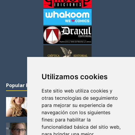
Utilizamos cookies
Popular Posts
Este sitio web utiliza cookies y
otras tecnologías de seguimiento
KATHERYN WINNICK: LA ACTRIZ MAS GUAPA DE
para mejorar su experiencia de
VIKINGOS
navegación con los siguientes
Junio 14, 2013
fines:
para habilitar la
FELICITY (EMILY BETT RICKARDS), LAS FOTOS
funcionalidad básica del sitio web
,
MAS BONITAS DE LA ALIADA DE ARROW
para brindar una mejor