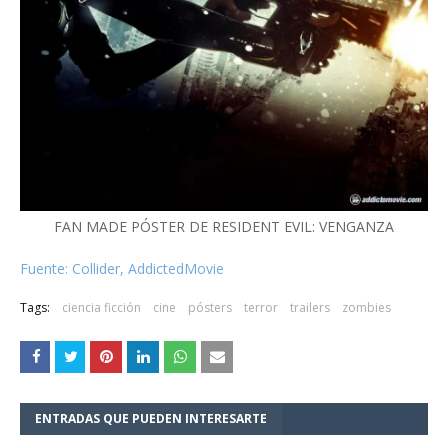
FAN MADE PÓSTER DE RESIDENT EVIL: VENGANZA
Fuente: Collider, AddictedMovie
Tags:
ciencia ficción
cine
pósters
terror
trailers
zombies
ENTRADAS QUE PUEDEN INTERESARTE