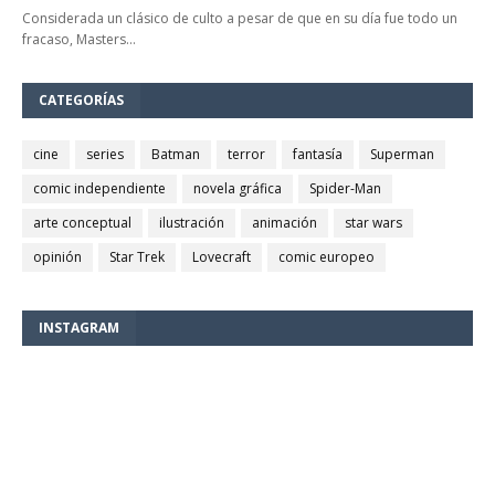
Considerada un clásico de culto a pesar de que en su día fue todo un
fracaso, Masters…
CATEGORÍAS
cine
series
Batman
terror
fantasía
Superman
comic independiente
novela gráfica
Spider-Man
arte conceptual
ilustración
animación
star wars
opinión
Star Trek
Lovecraft
comic europeo
INSTAGRAM