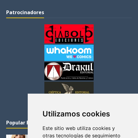
Patrocinadores
Utilizamos cookies
Popular Posts
Este sitio web utiliza cookies y
otras tecnologías de seguimiento
KATHERYN WINNICK: LA ACTRIZ MAS GUAPA DE