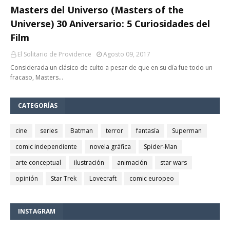
Masters del Universo (Masters of the
Universe) 30 Aniversario: 5 Curiosidades del
Film
El Solitario de Providence
Agosto 09, 2017
Considerada un clásico de culto a pesar de que en su día fue todo un
fracaso, Masters…
CATEGORÍAS
cine
series
Batman
terror
fantasía
Superman
comic independiente
novela gráfica
Spider-Man
arte conceptual
ilustración
animación
star wars
opinión
Star Trek
Lovecraft
comic europeo
INSTAGRAM