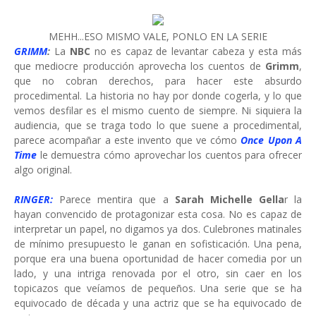
MEHH...ESO MISMO VALE, PONLO EN LA SERIE
GRIMM
:
La
NBC
no es capaz de levantar cabeza y esta más
que mediocre producción aprovecha los cuentos de
Grimm
,
que no cobran derechos, para hacer este absurdo
procedimental. La historia no hay por donde cogerla, y lo que
vemos desfilar es el mismo cuento de siempre. Ni siquiera la
audiencia, que se traga todo lo que suene a procedimental,
parece acompañar a este invento que ve cómo
Once Upon A
Time
le demuestra cómo aprovechar los cuentos para ofrecer
algo original.
RINGER:
Parece mentira que a
Sarah Michelle Gella
r la
hayan convencido de protagonizar esta cosa. No es capaz de
interpretar un papel, no digamos ya dos. Culebrones matinales
de mínimo presupuesto le ganan en sofisticación. Una pena,
porque era una buena oportunidad de hacer comedia por un
lado, y una intriga renovada por el otro, sin caer en los
topicazos que veíamos de pequeños. Una serie que se ha
equivocado de década y una actriz que se ha equivocado de