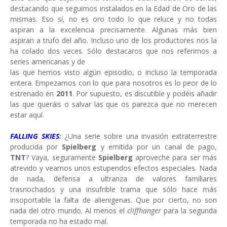
destacando que seguimos instalados en la Edad de Oro de las
mismas. Eso sí, no es oro todo lo que reluce y no todas
aspiran a la excelencia precisamente. Algunas más bien
aspiran a trufo del año. Incluso uno de los productores nos la
ha colado dos veces. Sólo destacaros que nos referimos a
series americanas y de
las que hemos visto algún episodio, o incluso la temporada
entera. Empezamos con lo que para nosotros es lo peor de lo
estrenado en
2011
. Por supuesto, es discutible y podéis añadir
las que queráis o salvar las que os parezca que no merecen
estar aquí.
FALLING SKIES
:
¿Una serie sobre una invasión extraterrestre
producida por
Spielberg
y emitida por un canal de pago,
TNT
? Vaya, seguramente
Spielberg
aproveche para ser más
atrevido y veamos unos estupendos efectos especiales. Nada
de nada, defensa a ultranza de valores familiares
trasnochados y una insufrible trama que sólo hace más
insoportable la falta de alienigenas. Que por cierto, no son
nada del otro mundo. Al menos el
cliffhanger
para la segunda
temporada no ha estado mal.