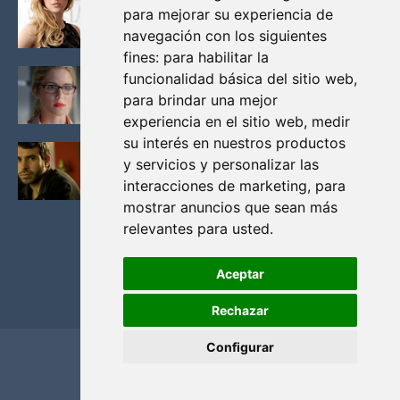
para mejorar su experiencia de
VIKINGOS
navegación con los siguientes
Junio 14, 2013
fines:
para habilitar la
FELICITY (EMILY BETT RICKARDS), LAS FOTOS
funcionalidad básica del sitio web
,
MAS BONITAS DE LA ALIADA DE ARROW
para brindar una mejor
Noviembre 30, 2013
experiencia en el sitio web
,
medir
su interés en nuestros productos
BLACK MIRROR: TODA TU HISTORIA. EPISODIO 3.
y servicios y personalizar las
LA CRITICA
interacciones de marketing
,
para
Mayo 17, 2012
mostrar anuncios que sean más
relevantes para usted
.
Aceptar
Rechazar
Configurar
Home
Privacidad y cookies
Contacto
Copyright ©
2026
El Solitario de Providence