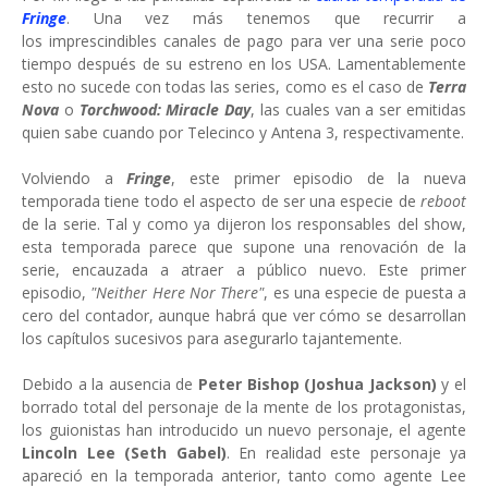
Fringe
. Una vez más tenemos que recurrir a
los imprescindibles canales de pago para ver una serie poco
tiempo después de su estreno en los USA. Lamentablemente
esto no sucede con todas las series, como es el caso de
Terra
Nova
o
Torchwood: Miracle Day
, las cuales van a ser emitidas
quien sabe cuando por Telecinco y Antena 3, respectivamente.
Volviendo a
Fringe
, este primer episodio de la nueva
temporada tiene todo el aspecto de ser una especie de
reboot
de la serie. Tal y como ya dijeron los responsables del show,
esta temporada parece que supone una renovación de la
serie, encauzada a atraer a público nuevo. Este primer
episodio,
"Neither Here Nor There"
, es una especie de puesta a
cero del contador, aunque habrá que ver cómo se desarrollan
los capítulos sucesivos para asegurarlo tajantemente.
Debido a la ausencia de
Peter Bishop
(Joshua Jackson)
y el
borrado total del personaje de la mente de los protagonistas,
los guionistas han introducido un nuevo personaje, el agente
Lincoln Lee
(Seth Gabel)
. En realidad este personaje ya
apareció en la temporada anterior, tanto como agente Lee