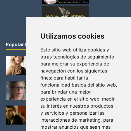
Utilizamos cookies
Popular Posts
Este sitio web utiliza cookies y
otras tecnologías de seguimiento
KATHERYN WINNICK: LA ACTRIZ MAS GUAPA DE
para mejorar su experiencia de
VIKINGOS
navegación con los siguientes
Junio 14, 2013
fines:
para habilitar la
FELICITY (EMILY BETT RICKARDS), LAS FOTOS
funcionalidad básica del sitio web
,
MAS BONITAS DE LA ALIADA DE ARROW
para brindar una mejor
Noviembre 30, 2013
experiencia en el sitio web
,
medir
su interés en nuestros productos
BLACK MIRROR: TODA TU HISTORIA. EPISODIO 3.
y servicios y personalizar las
LA CRITICA
interacciones de marketing
,
para
Mayo 17, 2012
mostrar anuncios que sean más