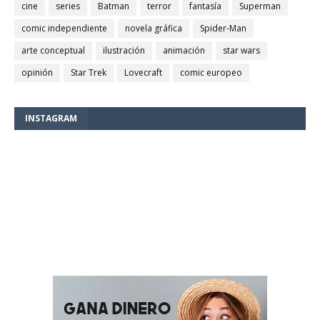
cine
series
Batman
terror
fantasía
Superman
comic independiente
novela gráfica
Spider-Man
arte conceptual
ilustración
animación
star wars
opinión
Star Trek
Lovecraft
comic europeo
INSTAGRAM