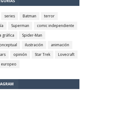
EGORÍAS
series
Batman
terror
ía
Superman
comic independiente
a gráfica
Spider-Man
conceptual
ilustración
animación
wars
opinión
Star Trek
Lovecraft
 europeo
TAGRAM