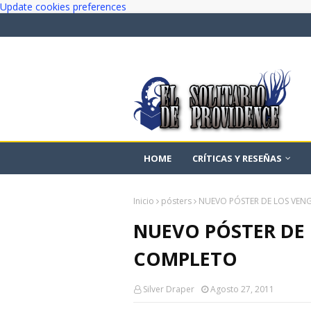
Update cookies preferences
HOME
CRÍTICAS Y RESEÑAS
Inicio
pósters
NUEVO PÓSTER DE LOS VEN
NUEVO PÓSTER DE
COMPLETO
Silver Draper
Agosto 27, 2011