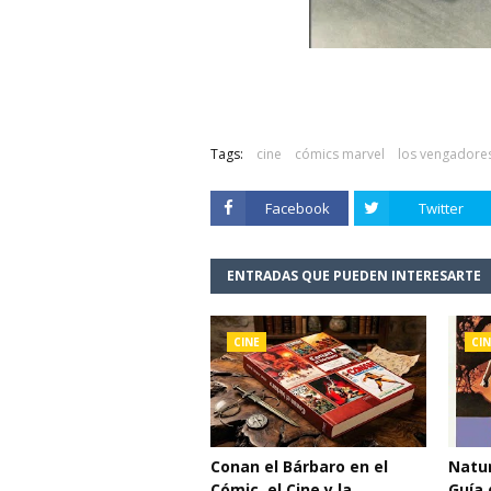
Tags:
cine
cómics marvel
los vengadore
Facebook
Twitter
ENTRADAS QUE PUEDEN INTERESARTE
CINE
CIN
Conan el Bárbaro en el
Natur
Cómic, el Cine y la
Guía 