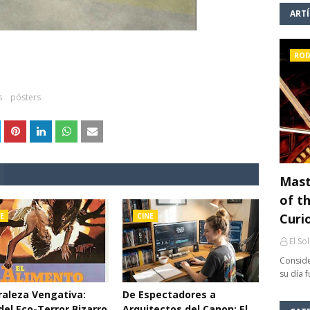
ART
ROD
s
pósters
Mast
of th
Curi
E
CINE
El So
Conside
su día 
aleza Vengativa:
De Espectadores a
del Eco-Terror Bizarro
Arquitectos del Canon: El