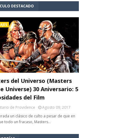
ÍCULO DESTACADO
AJES
ers del Universo (Masters
e Universe) 30 Aniversario: 5
osidades del Film
litario de Providence
Agosto 09, 2017
rada un clásico de culto a pesar de que en
fue todo un fracaso, Masters…