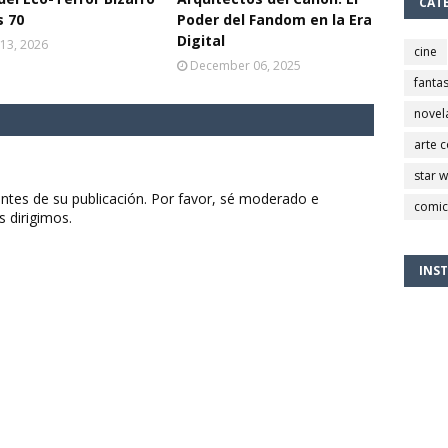
CAT
s 70
Poder del Fandom en la Era
Digital
13, 2026
cine
December 06, 2025
fantas
novel
arte 
star 
ntes de su publicación. Por favor, sé moderado e
comic
s dirigimos.
INS