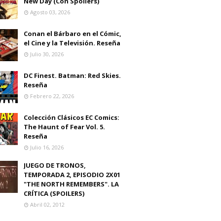
New Day (Con Spoilers)
Agosto 03, 2026
Conan el Bárbaro en el Cómic,
el Cine y la Televisión. Reseña
Julio 30, 2026
DC Finest. Batman: Red Skies.
Reseña
Febrero 22, 2026
Colección Clásicos EC Comics:
The Haunt of Fear Vol. 5.
Reseña
Julio 16, 2026
JUEGO DE TRONOS,
TEMPORADA 2, EPISODIO 2X01
"THE NORTH REMEMBERS". LA
CRÍTICA (SPOILERS)
Abril 02, 2012