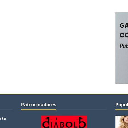
Patrocinadores
Popul
a tu