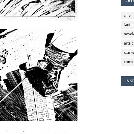
CAT
cine
fantas
novel
arte 
star 
comic
INS