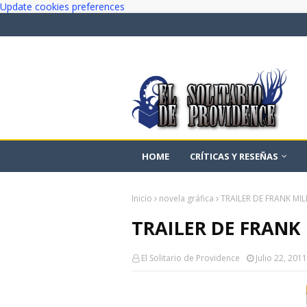
Update cookies preferences
HOME
CRÍTICAS Y RESEÑAS
Inicio
novela gráfica
TRAILER DE FRANK MIL
TRAILER DE FRANK
El Solitario de Providence
Julio 22, 2011