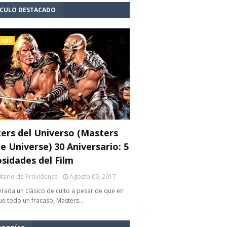
ÍCULO DESTACADO
AJES
ers del Universo (Masters
e Universe) 30 Aniversario: 5
osidades del Film
litario de Providence
Agosto 09, 2017
rada un clásico de culto a pesar de que en
fue todo un fracaso, Masters…