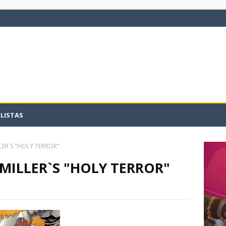
LISTAS
LER`S "HOLY TERROR"
 MILLER`S "HOLY TERROR"