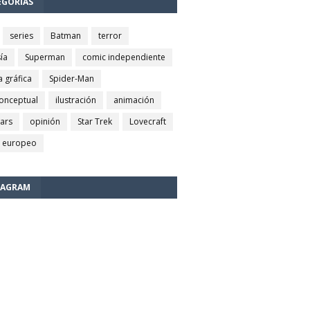
EGORÍAS
series
Batman
terror
ía
Superman
comic independiente
a gráfica
Spider-Man
conceptual
ilustración
animación
wars
opinión
Star Trek
Lovecraft
 europeo
TAGRAM