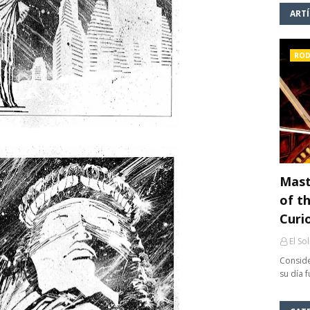
ART
ROD
Mast
of th
Curi
El So
Conside
su día 