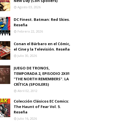
New Day (Con Spoilers)
Agosto 03, 2026
DC Finest. Batman: Red Skies.
Reseña
Febrero 22, 2026
Conan el Bárbaro en el Cómic,
el Cine y la Televisión. Reseña
Julio 30, 2026
JUEGO DE TRONOS,
TEMPORADA 2, EPISODIO 2X01
"THE NORTH REMEMBERS". LA
CRÍTICA (SPOILERS)
Abril 02, 2012
Colección Clásicos EC Comics:
The Haunt of Fear Vol. 5.
Reseña
Julio 16, 2026