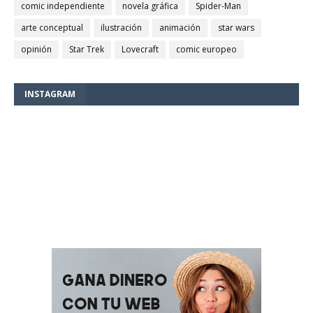
comic independiente
novela gráfica
Spider-Man
arte conceptual
ilustración
animación
star wars
opinión
Star Trek
Lovecraft
comic europeo
INSTAGRAM