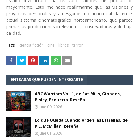
estado involucrado ha realizado labores de producción
mayormente. Esto me hace reafirmarme que las visiones y
proyectos personales y arriesgados no tienen cabida en el
actual sistema cinematográfico norteamericano, que parece
primar las producciones irrelevantes, conservadoras y de baja
calidad.
Tags:
ciencia ficción
cine
libros
terror
ENTRADAS QUE PUEDEN INTERESARTE
ABC Warriors Vol. 1, de Pat Mills, Gibbons,
Bisley, Ezquerra. Reseña
June 09, 2026
Lo que Queda Cuando Arden las Estrellas, de
P.L. McMillan. Reseña
June 01, 2026