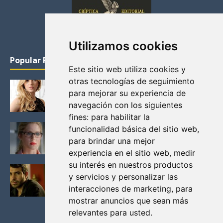
Utilizamos cookies
Popular Posts
Este sitio web utiliza cookies y
otras tecnologías de seguimiento
KATHERYN WINNICK: LA ACTRIZ MAS GUAPA DE
para mejorar su experiencia de
VIKINGOS
navegación con los siguientes
Junio 14, 2013
fines:
para habilitar la
FELICITY (EMILY BETT RICKARDS), LAS FOTOS
funcionalidad básica del sitio web
,
MAS BONITAS DE LA ALIADA DE ARROW
para brindar una mejor
Noviembre 30, 2013
experiencia en el sitio web
,
medir
su interés en nuestros productos
BLACK MIRROR: TODA TU HISTORIA. EPISODIO 3.
y servicios y personalizar las
LA CRITICA
interacciones de marketing
,
para
Mayo 17, 2012
mostrar anuncios que sean más
relevantes para usted
.