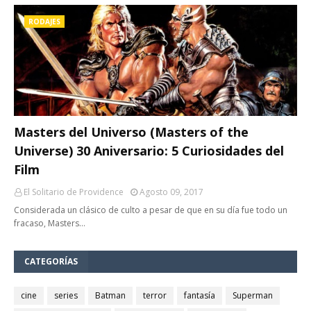
RODAJES
Masters del Universo (Masters of the
Universe) 30 Aniversario: 5 Curiosidades del
Film
El Solitario de Providence
Agosto 09, 2017
Considerada un clásico de culto a pesar de que en su día fue todo un
fracaso, Masters…
CATEGORÍAS
cine
series
Batman
terror
fantasía
Superman