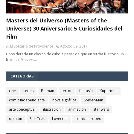
Masters del Universo (Masters of the
Universe) 30 Aniversario: 5 Curiosidades del
Film
El Solitario de Providence
Agosto 09, 2017
Considerada un clásico de culto a pesar de que en su día fue todo un
fracaso, Masters…
CATEGORÍAS
cine
series
Batman
terror
fantasía
Superman
comic independiente
novela gráfica
Spider-Man
arte conceptual
ilustración
animación
star wars
opinión
Star Trek
Lovecraft
comic europeo