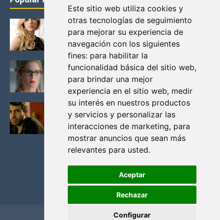
Este sitio web utiliza cookies y
otras tecnologías de seguimiento
KATHERYN WINNICK: LA ACTRIZ MAS GUAPA DE
para mejorar su experiencia de
VIKINGOS
navegación con los siguientes
Junio 14, 2013
fines:
para habilitar la
FELICITY (EMILY BETT RICKARDS), LAS FOTOS
funcionalidad básica del sitio web
,
MAS BONITAS DE LA ALIADA DE ARROW
para brindar una mejor
Noviembre 30, 2013
experiencia en el sitio web
,
medir
su interés en nuestros productos
BLACK MIRROR: TODA TU HISTORIA. EPISODIO 3.
y servicios y personalizar las
LA CRITICA
interacciones de marketing
,
para
Mayo 17, 2012
mostrar anuncios que sean más
relevantes para usted
.
Aceptar
Rechazar
Configurar
Home
Privacidad y cookies
Contacto