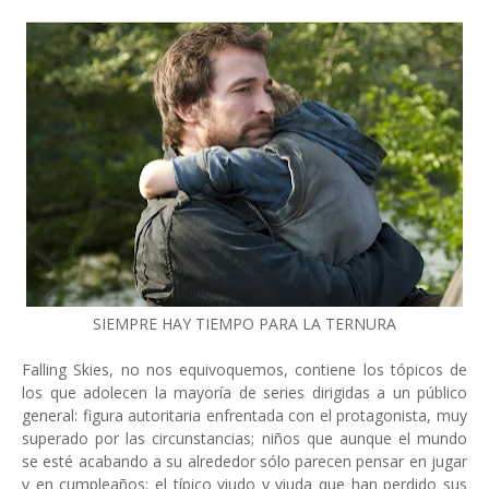
SIEMPRE HAY TIEMPO PARA LA TERNURA
Falling Skies, no nos equivoquemos, contiene los tópicos de
los que adolecen la mayoría de series dirigidas a un público
general: figura autoritaria enfrentada con el protagonista, muy
superado por las circunstancias; niños que aunque el mundo
se esté acabando a su alrededor sólo parecen pensar en jugar
y en cumpleaños; el típico viudo y viuda que han perdido sus