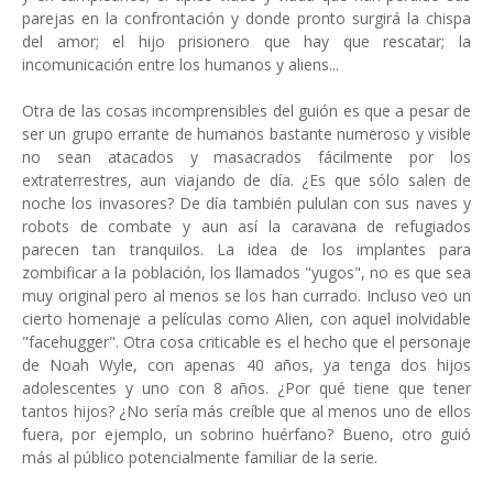
parejas en la confrontación y donde pronto surgirá la chispa
del amor; el hijo prisionero que hay que rescatar; la
incomunicación entre los humanos y aliens...
Otra de las cosas incomprensibles del guión es que a pesar de
ser un grupo errante de humanos bastante numeroso y visible
no sean atacados y masacrados fácilmente por los
extraterrestres, aun viajando de día. ¿Es que sólo salen de
noche los invasores? De día también pululan con sus naves y
robots de combate y aun así la caravana de refugiados
parecen tan tranquilos. La idea de los implantes para
zombificar a la población, los llamados "yugos", no es que sea
muy original pero al menos se los han currado. Incluso veo un
cierto homenaje a películas como Alien, con aquel inolvidable
"facehugger". Otra cosa criticable es el hecho que el personaje
de Noah Wyle, con apenas 40 años, ya tenga dos hijos
adolescentes y uno con 8 años. ¿Por qué tiene que tener
tantos hijos? ¿No sería más creíble que al menos uno de ellos
fuera, por ejemplo, un sobrino huérfano? Bueno, otro guió
más al público potencialmente familiar de la serie.