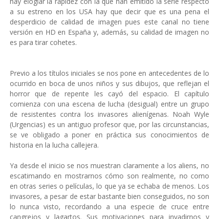
hay elogiar la rapidez con la que han emitido la serie respecto
a su estreno en los USA hay que decir que es una pena el
desperdicio de calidad de imagen pues este canal no tiene
versión en HD en España y, además, su calidad de imagen no
es para tirar cohetes.
Previo a los títulos iniciales se nos pone en antecedentes de lo
ocurrido en boca de unos niños y sus dibujos, que reflejan el
horror que de repente les cayó del espacio. El capítulo
comienza con una escena de lucha (desigual) entre un grupo
de resistentes contra los invasores alienígenas. Noah Wyle
(Urgencias) es un antiguo profesor que, por las circunstancias,
se ve obligado a poner en práctica sus conocimientos de
historia en la lucha callejera.
Ya desde el inicio se nos muestran claramente a los aliens, no
escatimando en mostrarnos cómo son realmente, no como
en otras series o películas, lo que ya se echaba de menos. Los
invasores, a pesar de estar bastante bien conseguidos, no son
lo nunca visto, recordando a una especie de cruce entre
cangrejos y lagartos. Sus motivaciones para invadirnos y