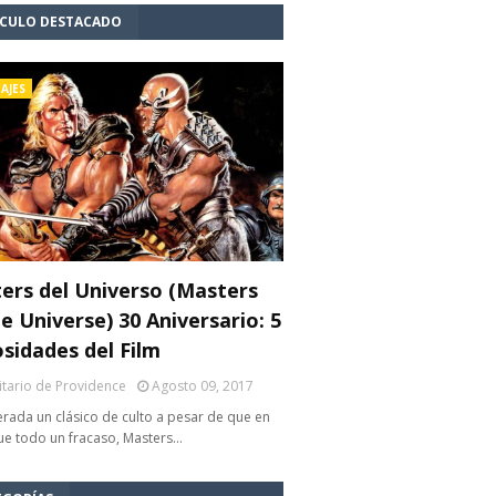
ÍCULO DESTACADO
AJES
ers del Universo (Masters
e Universe) 30 Aniversario: 5
osidades del Film
litario de Providence
Agosto 09, 2017
rada un clásico de culto a pesar de que en
fue todo un fracaso, Masters…