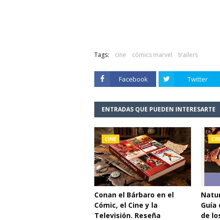
Tags:
cine
cómics marvel
trailers
Facebook
Twitter
ENTRADAS QUE PUEDEN INTERESARTE
CINE
CIN
Conan el Bárbaro en el
Natur
Cómic, el Cine y la
Guía 
Televisión. Reseña
de lo