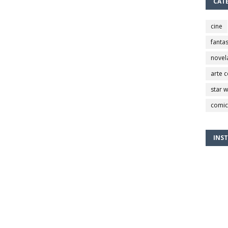
CAT
cine
fantas
novel
arte 
star 
comic
INS