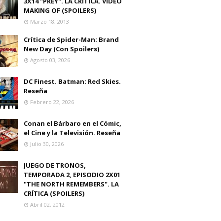
3X14 "PREY". LA CRITICA. VIDEO
MAKING OF (SPOILERS)
Marzo 18, 2013
Crítica de Spider-Man: Brand
New Day (Con Spoilers)
Agosto 03, 2026
DC Finest. Batman: Red Skies.
Reseña
Febrero 22, 2026
Conan el Bárbaro en el Cómic,
el Cine y la Televisión. Reseña
Julio 30, 2026
JUEGO DE TRONOS,
TEMPORADA 2, EPISODIO 2X01
"THE NORTH REMEMBERS". LA
CRÍTICA (SPOILERS)
Abril 02, 2012