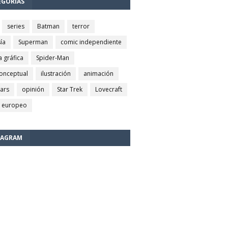
EGORÍAS
series
Batman
terror
ía
Superman
comic independiente
a gráfica
Spider-Man
conceptual
ilustración
animación
wars
opinión
Star Trek
Lovecraft
 europeo
TAGRAM