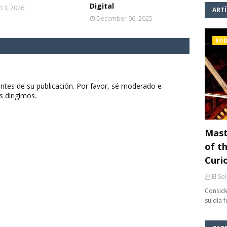
Digital
13, 2026
ART
December 06, 2025
ROD
ntes de su publicación. Por favor, sé moderado e
s dirigimos.
Mast
of th
Curi
El So
Conside
su día 