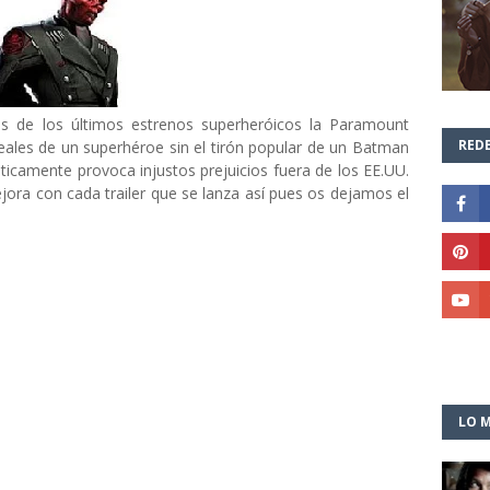
es de los últimos estrenos superheróicos la Paramount
REDE
reales de un superhéroe sin el tirón popular de un Batman
camente provoca injustos prejuicios fuera de los EE.UU.
ejora con cada trailer que se lanza así pues os dejamos el
LO M