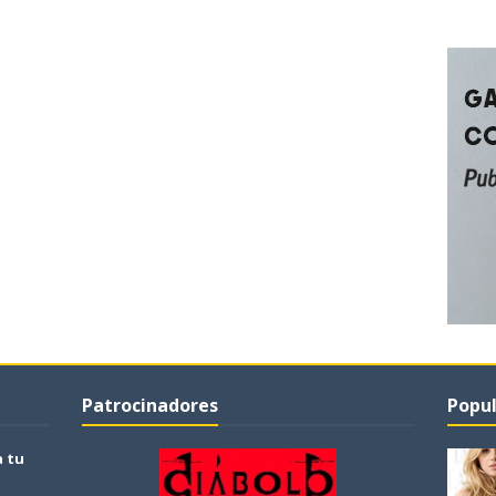
Patrocinadores
Popul
a tu