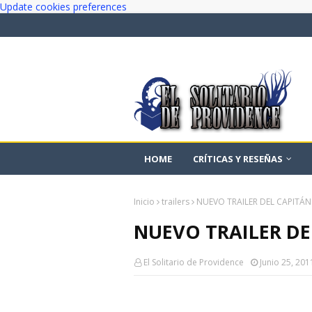
Update cookies preferences
HOME
CRÍTICAS Y RESEÑAS
Inicio
trailers
NUEVO TRAILER DEL CAPITÁN
NUEVO TRAILER DE
El Solitario de Providence
Junio 25, 201