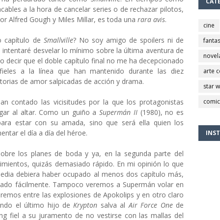
CAT
ables a la hora de cancelar series o de rechazar pilotos,
por
Alfred Gough y Miles Millar, es toda una
rara avis
.
cine
o capítulo de
Smallville
? No soy amigo de spoilers ni de
fantas
e intentaré desvelar lo mínimo sobre la última aventura de
novel
lo decir que el doble capítulo final no me ha decepcionado
fieles a la línea que han mantenido durante las diez
arte 
torias de amor salpicadas de acción y drama.
star 
n contado las vicisitudes por la que los protagonistas
comic
legar al altar. Como un guiño a
Supermán II
(1980), no es
para estar con su amada, sino que será ella quien los
ntar el día a día del héroe.
INS
sobre los planes de boda y ya, en la segunda parte del
ecimientos, quizás demasiado rápido. En mi opinión lo que
media debiera haber ocupado al menos dos capítulo más,
siado fácilmente. Tampoco veremos a Supermán volar en
remos entre las explosiones de Apokolips y en otro claro
ndo el último hijo de
Krypton
salva al
Air Force One
de
ling fiel a su juramento de no vestirse con las mallas del