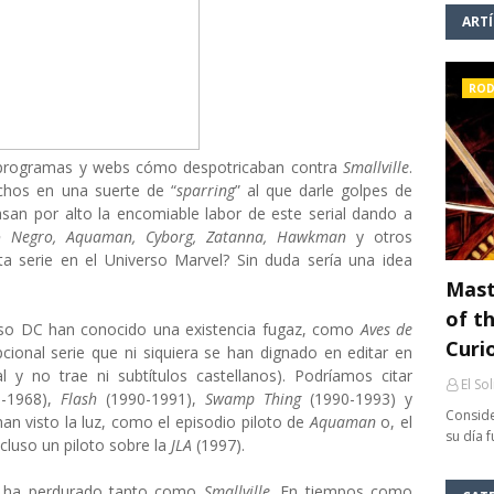
ART
ROD
, programas y webs cómo despotricaban contra
Smallville
.
chos en una suerte de “
sparring
” al que darle golpes de
asan por alto la encomiable labor de este serial dando a
o Negro, Aquaman, Cyborg, Zatanna, Hawkman
y otros
ta serie en el Universo Marvel? Sin duda sería una idea
Mast
of th
rso DC han conocido una existencia fugaz, como
Aves de
Curi
cional serie que ni siquiera se han dignado en editar en
al y no trae ni subtítulos castellanos). Podríamos citar
El So
-1968),
Flash
(1990-1991),
Swamp Thing
(1990-1993) y
Conside
han visto la luz, como el episodio piloto de
Aquaman
o, el
su día 
cluso un piloto sobre la
JLA
(1997).
as ha perdurado tanto como
Smallville
. En tiempos como