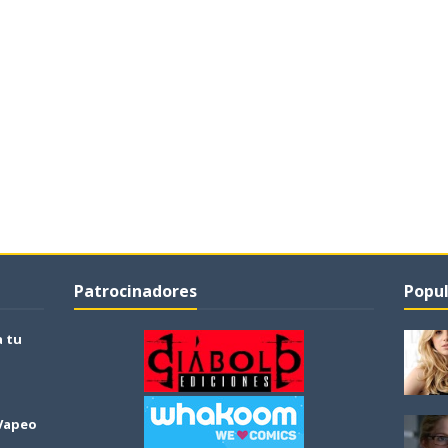
Patrocinadores
Popul
a tu
 Vapeo