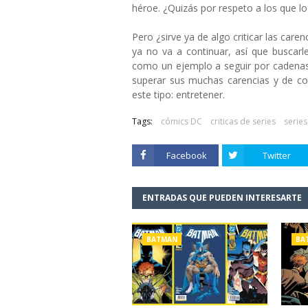
héroe. ¿Quizás por respeto a los que lo
Pero ¿sirve ya de algo criticar las caren
ya no va a continuar, así que buscarl
como un ejemplo a seguir por cadenas 
superar sus muchas carencias y de co
este tipo: entretener.
Tags:
cómics DC
criticas de series
series
Facebook
Twitter
ENTRADAS QUE PUEDEN INTERESARTE
BATMAN
BA