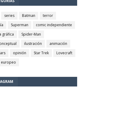
EGORÍAS
series
Batman
terror
ía
Superman
comic independiente
a gráfica
Spider-Man
conceptual
ilustración
animación
wars
opinión
Star Trek
Lovecraft
 europeo
TAGRAM