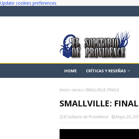
Update cookies preferences
HOME
CRÍTICAS Y RESEÑAS
Inicio
series
SMALLVILLE: FINALE
SMALLVILLE: FINAL
El Solitario de Providence
Mayo 20, 20