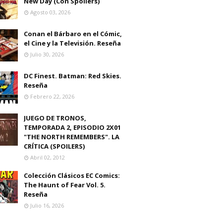
New Day (Con Spoilers)
Agosto 03, 2026
Conan el Bárbaro en el Cómic,
el Cine y la Televisión. Reseña
Julio 30, 2026
DC Finest. Batman: Red Skies.
Reseña
Febrero 22, 2026
JUEGO DE TRONOS,
TEMPORADA 2, EPISODIO 2X01
"THE NORTH REMEMBERS". LA
CRÍTICA (SPOILERS)
Abril 02, 2012
Colección Clásicos EC Comics:
The Haunt of Fear Vol. 5.
Reseña
Julio 16, 2026