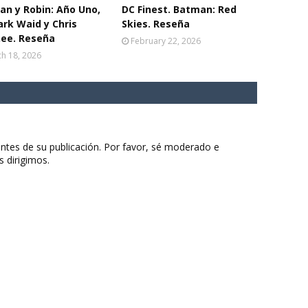
n y Robin: Año Uno,
DC Finest. Batman: Red
rk Waid y Chris
Skies. Reseña
ee. Reseña
February 22, 2026
h 18, 2026
ntes de su publicación. Por favor, sé moderado e
s dirigimos.