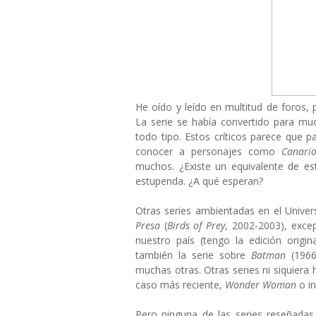
He oído y leído en multitud de foros
La serie se había convertido para mu
todo tipo. Estos críticos parece que p
conocer a personajes como
Canari
muchos. ¿Existe un equivalente de es
estupenda. ¿A qué esperan?
Otras series ambientadas en el Unive
Presa
(
Birds of Prey
, 2002-2003), excep
nuestro país (tengo la edición origin
también la serie sobre
Batman
(1966
muchas otras. Otras series ni siquiera 
caso más reciente,
Wonder Woman
o in
Pero ninguna de las series reseñad