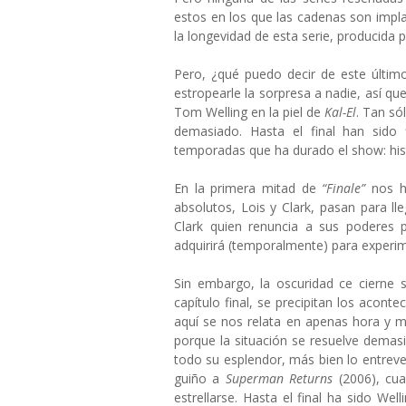
estos en los que las cadenas son implac
la longevidad de esta serie, producida 
Pero, ¿qué puedo decir de este últim
estropearle la sorpresa a nadie, así qu
Tom Welling en la piel de
Kal-El
. Tan só
demasiado. Hasta el final han sido 
temporadas que ha durado el show: his
En la primera mitad de
“Finale”
nos ha
absolutos, Lois y Clark, pasan para l
Clark quien renuncia a sus poderes 
adquirirá (temporalmente) para experime
Sin embargo, la oscuridad ce cierne 
capítulo final, se precipitan los acont
aquí se nos relata en apenas hora y 
porque la situación se resuelve dema
todo su esplendor, más bien lo entreve
guiño a
Superman Returns
(2006), cua
estrellarse. Hasta el final ha sido Wel