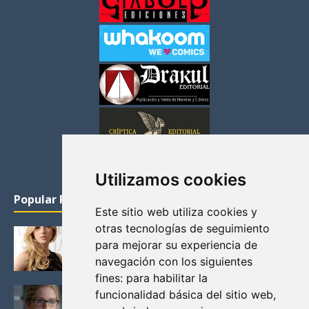
Utilizamos cookies
Popular Posts
Este sitio web utiliza cookies y
otras tecnologías de seguimiento
KATHERYN WINNICK: LA ACTRIZ MAS GUAPA DE
para mejorar su experiencia de
VIKINGOS
navegación con los siguientes
Junio 14, 2013
fines:
para habilitar la
FELICITY (EMILY BETT RICKARDS), LAS FOTOS
funcionalidad básica del sitio web
,
MAS BONITAS DE LA ALIADA DE ARROW