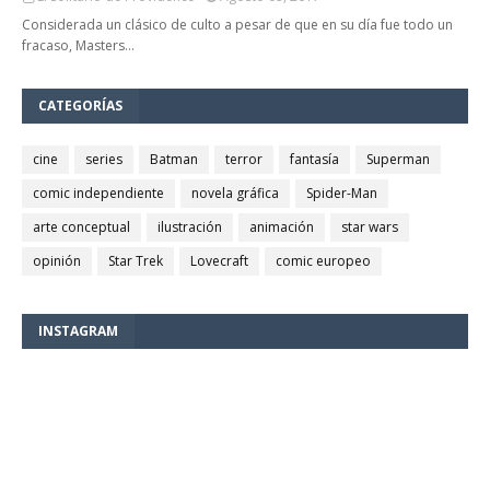
Considerada un clásico de culto a pesar de que en su día fue todo un
fracaso, Masters…
CATEGORÍAS
cine
series
Batman
terror
fantasía
Superman
comic independiente
novela gráfica
Spider-Man
arte conceptual
ilustración
animación
star wars
opinión
Star Trek
Lovecraft
comic europeo
INSTAGRAM