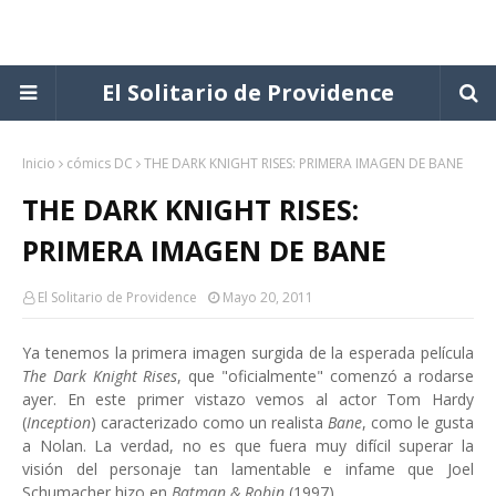
El Solitario de Providence
Inicio
cómics DC
THE DARK KNIGHT RISES: PRIMERA IMAGEN DE BANE
THE DARK KNIGHT RISES:
PRIMERA IMAGEN DE BANE
El Solitario de Providence
Mayo 20, 2011
Ya tenemos la primera imagen surgida de la esperada película
The Dark Knight Rises
, que "oficialmente" comenzó a rodarse
ayer. En este primer vistazo vemos al actor Tom Hardy
(
Inception
) caracterizado como un realista
Bane
, como le gusta
a Nolan. La verdad, no es que fuera muy difícil superar la
visión del personaje tan lamentable e infame que Joel
Schumacher hizo en
Batman & Robin
(1997).