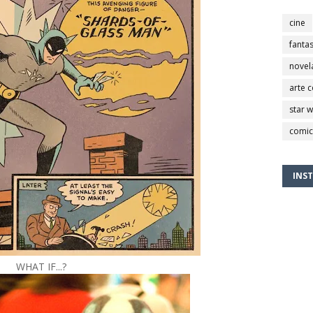
cine
fantas
novel
arte 
star 
comic
INS
WHAT IF...?