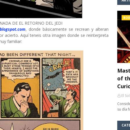
ART
ROD
NADA DE EL RETORNO DEL JEDI
.blogspot.com
, donde básicamente se recrean y alteran
 acierto. Aquí teneis otra imagen donde se reinterpreta
uy familiar:
Mast
of th
Curi
El So
Conside
su día 
CAT