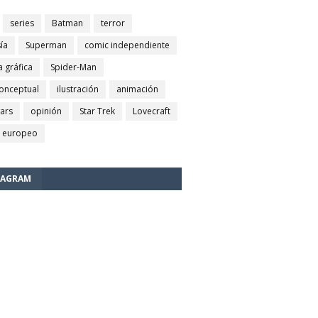
series
Batman
terror
ía
Superman
comic independiente
a gráfica
Spider-Man
conceptual
ilustración
animación
wars
opinión
Star Trek
Lovecraft
 europeo
TAGRAM