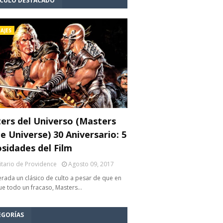
ÍCULO DESTACADO
AJES
ers del Universo (Masters
e Universe) 30 Aniversario: 5
osidades del Film
litario de Providence
Agosto 09, 2017
rada un clásico de culto a pesar de que en
fue todo un fracaso, Masters…
EGORÍAS