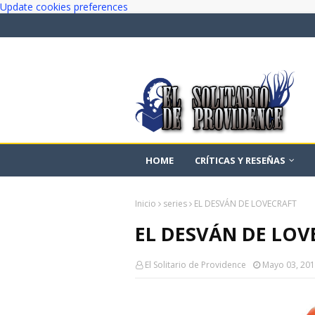
Update cookies preferences
HOME
CRÍTICAS Y RESEÑAS
Inicio
series
EL DESVÁN DE LOVECRAFT
EL DESVÁN DE LOV
El Solitario de Providence
Mayo 03, 20