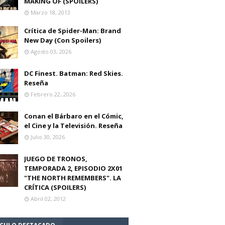
MAKING OF (SPOILERS)
Marzo 18, 2013
Crítica de Spider-Man: Brand
New Day (Con Spoilers)
Agosto 03, 2026
DC Finest. Batman: Red Skies.
Reseña
Febrero 22, 2026
Conan el Bárbaro en el Cómic,
el Cine y la Televisión. Reseña
Julio 30, 2026
JUEGO DE TRONOS,
TEMPORADA 2, EPISODIO 2X01
"THE NORTH REMEMBERS". LA
CRÍTICA (SPOILERS)
Abril 02, 2012