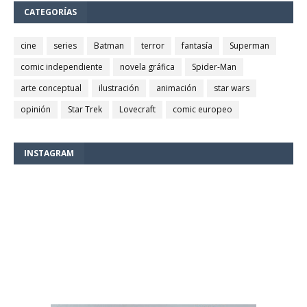
CATEGORÍAS
cine
series
Batman
terror
fantasía
Superman
comic independiente
novela gráfica
Spider-Man
arte conceptual
ilustración
animación
star wars
opinión
Star Trek
Lovecraft
comic europeo
INSTAGRAM