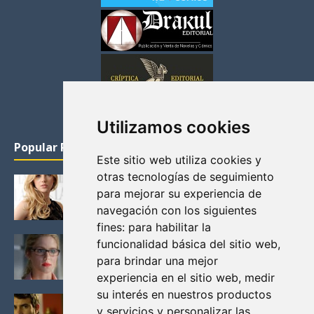
Utilizamos cookies
Popular Posts
Este sitio web utiliza cookies y
otras tecnologías de seguimiento
KATHERYN WINNICK: LA ACTRIZ MAS GUAPA DE
para mejorar su experiencia de
VIKINGOS
navegación con los siguientes
Junio 14, 2013
fines:
para habilitar la
FELICITY (EMILY BETT RICKARDS), LAS FOTOS
funcionalidad básica del sitio web
,
MAS BONITAS DE LA ALIADA DE ARROW
para brindar una mejor
Noviembre 30, 2013
experiencia en el sitio web
,
medir
su interés en nuestros productos
BLACK MIRROR: TODA TU HISTORIA. EPISODIO 3.
y servicios y personalizar las
LA CRITICA