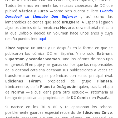
Todos tenemos en mente las escasas cabeceras de DC que
publicó
Vértice
y
Surco
—como bien cuenta el libro
Cuando
Daredevil se Llamaba Dan Defensor
—, así como las
lamentables ediciones que sacó
Bruguera
. A España llegaron
algunos cómics de la mexicana
Novaro
, otra editorial mítica a
la que Diábolo dedicó un volumen hace unos años y cuya
reseña puedes leer
aquí
.
Zinco
supuso un antes y un después en la forma en que se
publicaron los cómics DC en España. Y no solo
Batman
,
Superman
y
Wonder Woman
, sino los cómics de todo tipo
en general. El empuje y las ganas con los que los responsables
de la editorial catalana editaban sus publicaciones a veces se
transformaron en agrias polémicas con su su principal rival:
Ediciones Fórum
, propiedad del grupo
Planeta
.
Irónicamente, sería
Planeta DeAgostini
quien, tras la etapa
de
Norma
—la cual daría para otro estudio—, retomaría el
testigo de publicar las propiedades de
DC Comics
en España.
Si naciste en los 70 y 80 y te apasionan los tebeos,
posiblemente guardes especial recuerdo de
Ediciones Zinco
.
Todavía conservo algunos de sus cómics, en especial en