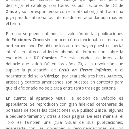
descargar el catálogo con todas las publicaciones de DC de
Zinco
y su correspondencia con el material original. Toda una
joya para los aficionados interesados en ahondar aún más en
el tema.
Pero no se puede entender la evolución de las publicaciones
de
Ediciones Zinco
sin conocer cómo funcionaba el mercado
norteamericano. De ahí que los autores hayan puesto especial
interés en ofrecer al lector abundante información sobre la
evolución de
DC Comics
. De este modo, asistimos a la
debacle que sufrió DC en los años 70, a la revolución que
supuso la publicación de
Crisis en Tierras Infinitas
, o el
nacimiento del sello
Vértigo
, por citar solo tres hitos. Autores,
artistas y editores americanos son puestos en contexto para
que el aficionado no se pierda entre tanto trasiego editorial.
En cuanto al apartado visual, la edición de Diábolo es
apabullante. Se reproducen con gran fidelidad centenares de
portadas de todas las colecciones que publicó
Zinco
, algunas
a pequeño tamaño y otras a toda página. De esta manera, el
libro es también una guía visual de sus publicaciones,
aderezada con las opiniones y recomendaciones de los