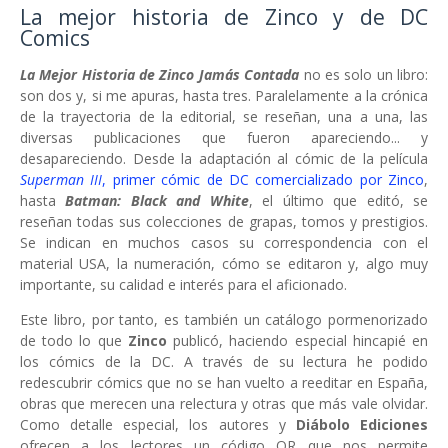
La mejor historia de Zinco y de DC
Comics
La Mejor Historia de Zinco Jamás Contada
no es solo un libro:
son dos y, si me apuras, hasta tres. Paralelamente a la crónica
de la trayectoria de la editorial, se reseñan, una a una, las
diversas publicaciones que fueron apareciendo... y
desapareciendo. Desde la adaptación al cómic de la película
Superman III
, primer cómic de DC comercializado por Zinco
,
hasta
Batman: Black and White
, el último que editó, se
reseñan todas sus colecciones de grapas, tomos y prestigios.
Se indican en muchos casos su correspondencia con el
material USA, la numeración, cómo se editaron y, algo muy
importante, su calidad e interés para el aficionado.
Este libro, por tanto, es también un catálogo pormenorizado
de todo lo que
Zinco
publicó, haciendo especial hincapié en
los cómics de la DC. A través de su lectura he podido
redescubrir cómics que no se han vuelto a reeditar en España,
obras que merecen una relectura y otras que más vale olvidar.
Como detalle especial, los autores y
Diábolo Ediciones
ofrecen a los lectores un código QR que nos permite