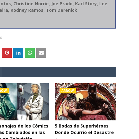
os, Christine Norrie, Joe Prado, Karl Story, Lee
ueira, Rodney Ramos, Tom Derenick
cs
ROW
ARROW
sonajes de los Cómics
5 Bodas de Superhéroes
ás Cambiados en las
Donde Ocurrió el Desastre
s de Televisión