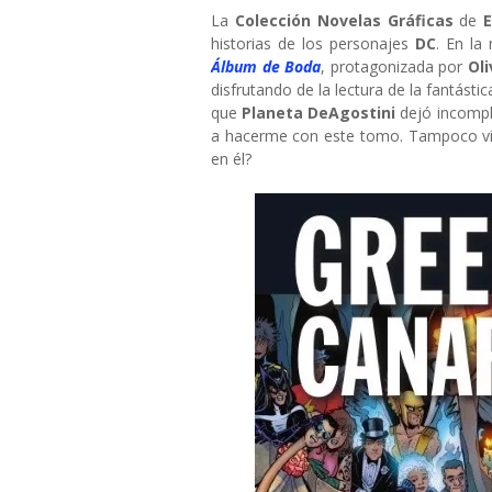
La
Colección Novelas Gráficas
de
historias de los personajes
DC
. En la
Álbum de Boda
, protagonizada por
Ol
disfrutando de la lectura de la fantásti
que
Planeta DeAgostini
dejó incomple
a hacerme con este tomo. Tampoco vi
en él?