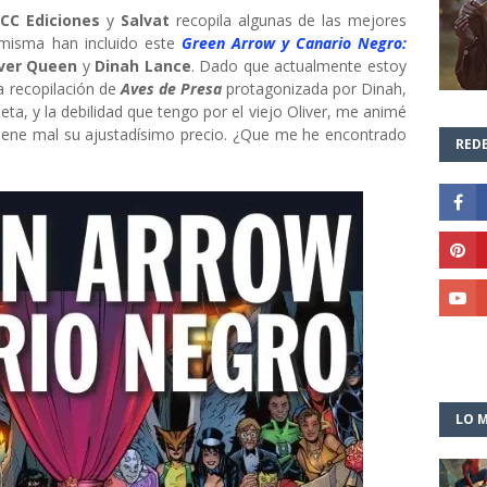
ECC
Ediciones
y
Salvat
recopila algunas de las mejores
 misma han incluido este
Green Arrow y Canario Negro:
iver Queen
y
Dinah Lance
. Dado que actualmente estoy
ca recopilación de
Aves de Presa
protagonizada por
Dinah,
ta, y la debilidad que tengo por el viejo Oliver, me animé
ene mal su ajustadísimo precio. ¿Que me he encontrado
REDE
LO M