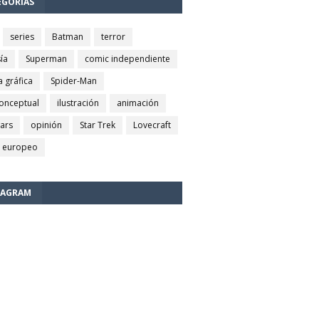
EGORÍAS
series
Batman
terror
ía
Superman
comic independiente
a gráfica
Spider-Man
conceptual
ilustración
animación
wars
opinión
Star Trek
Lovecraft
 europeo
TAGRAM