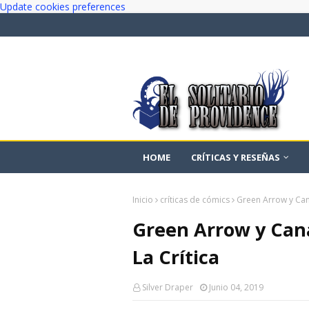
Update cookies preferences
HOME
CRÍTICAS Y RESEÑAS
Inicio
críticas de cómics
Green Arrow y Can
Green Arrow y Can
La Crítica
Silver Draper
Junio 04, 2019