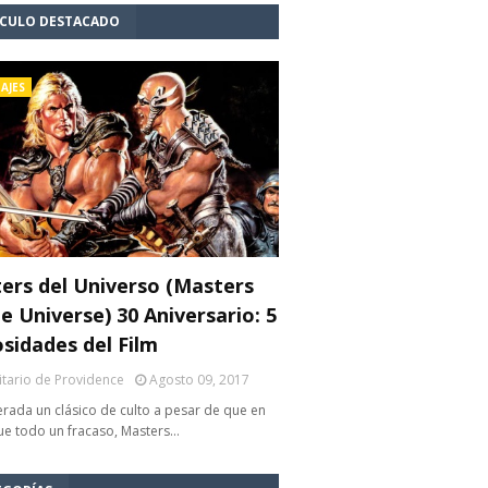
ÍCULO DESTACADO
AJES
ers del Universo (Masters
e Universe) 30 Aniversario: 5
osidades del Film
litario de Providence
Agosto 09, 2017
rada un clásico de culto a pesar de que en
fue todo un fracaso, Masters…