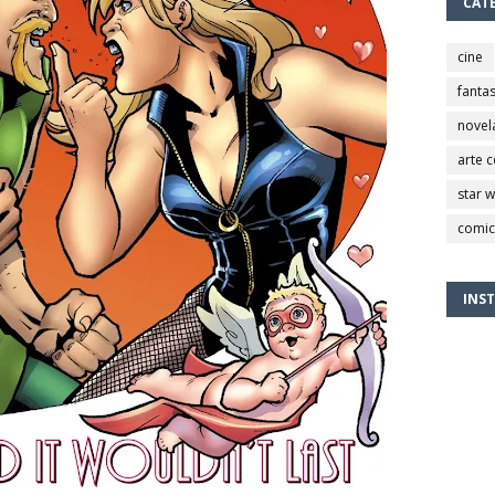
CAT
cine
fantas
novel
arte 
star 
comic
INS