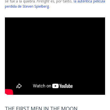
se fue a la quiebra.
Firelight
es, por tanto,
la auténtica película
perdida de Steven Spielberg
.
THE FIRST MEN IN THE MOON