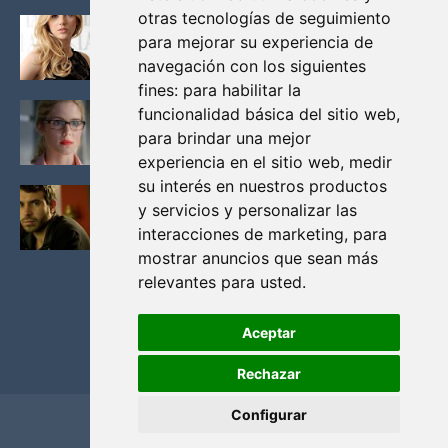
otras tecnologías de seguimiento
KATHERYN WINNICK: LA ACTRIZ MAS GUAPA DE
para mejorar su experiencia de
VIKINGOS
navegación con los siguientes
Junio 14, 2013
fines:
para habilitar la
FELICITY (EMILY BETT RICKARDS), LAS FOTOS
funcionalidad básica del sitio web
,
MAS BONITAS DE LA ALIADA DE ARROW
para brindar una mejor
Noviembre 30, 2013
experiencia en el sitio web
,
medir
su interés en nuestros productos
BLACK MIRROR: TODA TU HISTORIA. EPISODIO 3.
y servicios y personalizar las
LA CRITICA
interacciones de marketing
,
para
Mayo 17, 2012
mostrar anuncios que sean más
relevantes para usted
.
Aceptar
Rechazar
Configurar
Home
Privacidad y cookies
Contacto