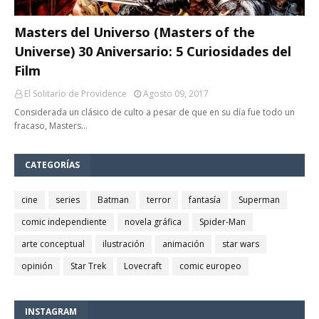
Masters del Universo (Masters of the
Universe) 30 Aniversario: 5 Curiosidades del
Film
El Solitario de Providence
Agosto 09, 2017
Considerada un clásico de culto a pesar de que en su día fue todo un
fracaso, Masters…
CATEGORÍAS
cine
series
Batman
terror
fantasía
Superman
comic independiente
novela gráfica
Spider-Man
arte conceptual
ilustración
animación
star wars
opinión
Star Trek
Lovecraft
comic europeo
INSTAGRAM