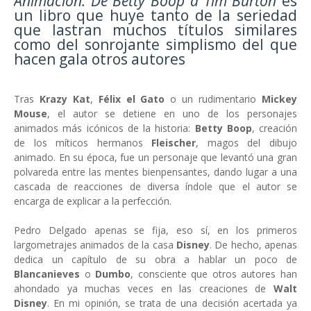
Animación: De Betty Boop a Tim Burton
es
un libro que huye tanto de la seriedad
que lastran muchos títulos similares
como del sonrojante simplismo del que
hacen gala otros autores
Tras
Krazy Kat
,
Félix el Gato
o un rudimentario
Mickey
Mouse
, el autor se detiene en uno de los personajes
animados más icónicos de la historia:
Betty Boop
, creación
de los míticos hermanos
Fleischer
, magos del dibujo
animado. En su época, fue un personaje que levantó una gran
polvareda entre las mentes bienpensantes, dando lugar a una
cascada de reacciones de diversa índole que el autor se
encarga de explicar a la perfección.
Pedro Delgado apenas se fija, eso sí, en los primeros
largometrajes animados de la casa
Disney
. De hecho, apenas
dedica un capítulo de su obra a hablar un poco de
Blancanieves
o
Dumbo
, consciente que otros autores han
ahondado ya muchas veces en las creaciones de
Walt
Disney
. En mi opinión, se trata de una decisión acertada ya