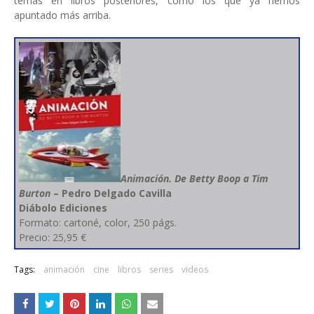
temas en libros posteriores, como los que ya hemos
apuntado más arriba.
Animación. De Betty Boop a Tim
Burton
– Pedro Delgado Cavilla
Diábolo Ediciones
Formato: cartoné, color, 250 págs.
Precio: 25,95 €
Tags:
animación
cine
libros
series
videos