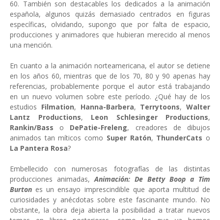
60. También son destacables los dedicados a la animación
española, algunos quizás demasiado centrados en figuras
específicas, olvidando, supongo que por falta de espacio,
producciones y animadores que hubieran merecido al menos
una mención.
En cuanto a la animación norteamericana, el autor se detiene
en los años 60, mientras que de los 70, 80 y 90 apenas hay
referencias, probablemente porque el autor está trabajando
en un nuevo volumen sobre este período. ¿Qué hay de los
estudios
Filmation
,
Hanna-Barbera
,
Terrytoons
,
Walter
Lantz Productions
,
Leon Schlesinger Productions
,
Rankin/Bass
o
DePatie-Freleng
, creadores de dibujos
animados tan míticos como
Super Ratón
,
ThunderCats
o
La Pantera Rosa
?
Embellecido con numerosas fotografías de las distintas
producciones animadas,
Animación: De Betty Boop a Tim
Burton
es un ensayo imprescindible que aporta multitud de
curiosidades y anécdotas sobre este fascinante mundo. No
obstante, la obra deja abierta la posibilidad a tratar nuevos