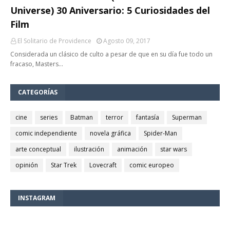
Universe) 30 Aniversario: 5 Curiosidades del
Film
El Solitario de Providence
Agosto 09, 2017
Considerada un clásico de culto a pesar de que en su día fue todo un
fracaso, Masters…
CATEGORÍAS
cine
series
Batman
terror
fantasía
Superman
comic independiente
novela gráfica
Spider-Man
arte conceptual
ilustración
animación
star wars
opinión
Star Trek
Lovecraft
comic europeo
INSTAGRAM