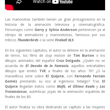
Las marionetas también tienen un gran protagonismo en la
historia de la animación televisiva y cinematográfica.
Personajes como
Gerry y Sylvia Anderson
pertenecen ya al
olimpo de animadores y marionetistas, famosos por sus
míticos
Thunderbirds
o la serie
Fireball XL5
.
En los siguientes capítulos, el autor se detiene en la animación
de terror, los films de
stop motion
de
Tim Burton
o los
dibujos animados del español
Cruz Delgado
. ¿Quién no se
acuerda de
El Desván de la Fantasía
, aquellos entrañables
dibujos que emitió
TVE
a finales de los años 70? ¿O la
maravillosa serie sobre
El Quijote
, con
Fernando Fernán
Goméz
prestando su voz al ingenioso hidalgo? Tras
El
Quijote
llegarían éxitos como
Mofli, el Último Koala
y
Los
Trotamúsicos
, auténticas joyas de la animación española de
finales de los 80.
El autor finaliza su obra dedicando un capítulo a las mujeres