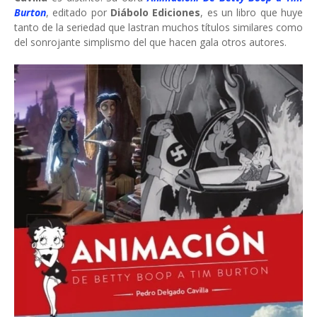
Burton
, editado por
Diábolo Ediciones
, es un libro que huye
tanto de la seriedad que lastran muchos títulos similares como
del sonrojante simplismo del que hacen gala otros autores.