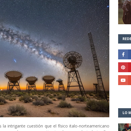
REDE
LO M
a intrigante cuestión que el físico italo-norteamericano