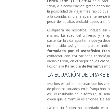
Enrico Fermi (1901-1954)
dejó caer 
1950, y la conversación giraba en torn
la posibilidad de viajar más rápido que
a la comida, sino a la aparentemente in
pesar de las altas probabilidades a su f
Cualquiera de nosotros, incluso sin 
mismo. La edad del universo y la ap
sustentar la vida apuntan a que ya de
no ha sido así y nada parece indi
formulada por el astrofísico Fra
contactar con civilizaciones tecnoló
variables son, en el mejor de los caso
ficción a la
Paradoja de Fermi
? Veamo
LA ECUACIÓN DE DRAKE 
Muchos estudiosos opinan que los valo
de planetas situados en la franja habit
así, el resultado de la fórmula,
n
, ser
creen que la fórmula es errónea. De ser
La ciencia ficción ha abordado esta