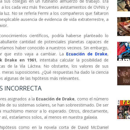
a sus colegas en un rutinario almuerzo de trabajo. Era
o a los cada vez más frecuentes avistamientos de OVNIs y
 la luz. No se refería Fermi a los compañeros que faltaron
explicable ausencia de evidencia de vida extraterrestre, a
avor.
conocimientos científicos, podría haberse planteado lo
abullante cantidad de potenciales planetas capaces de
beríamos haber conocido a nuestros vecinos. Sin embargo,
car que esto vaya a cambiar. La
Ecuación de Drake
,
nk Drake en 1961
, intentaba calcular la posibilidad de
gicas de la Vía Láctea. No obstante, los valores de sus
s, meras suposiciones. ¿Qué respuestas ha dado la ciencia
s algunas de las hipótesis más relevantes.
ES INCORRECTA
res asignados a la
Ecuación de Drake
, como el número
able de su sistemas solares, se han sobreestimado. De ser
ía muchísimo menor a lo esperado. Otros, directamente,
 así, estaríamos solos, al menos en nuestra galaxia.
 hipótesis como en la novela corta de David McDaniel