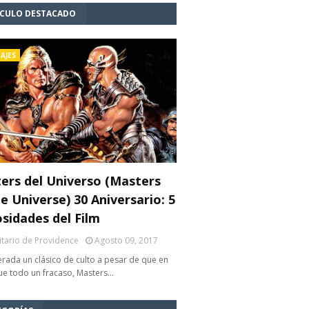
ÍCULO DESTACADO
AJES
ers del Universo (Masters
e Universe) 30 Aniversario: 5
osidades del Film
litario de Providence
Agosto 09, 2017
rada un clásico de culto a pesar de que en
fue todo un fracaso, Masters…