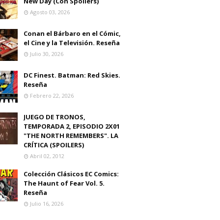
New Day (Con Spoilers)
Agosto 03, 2026
Conan el Bárbaro en el Cómic,
el Cine y la Televisión. Reseña
Julio 30, 2026
DC Finest. Batman: Red Skies.
Reseña
Febrero 22, 2026
JUEGO DE TRONOS,
TEMPORADA 2, EPISODIO 2X01
"THE NORTH REMEMBERS". LA
CRÍTICA (SPOILERS)
Abril 02, 2012
Colección Clásicos EC Comics:
The Haunt of Fear Vol. 5.
Reseña
Julio 16, 2026