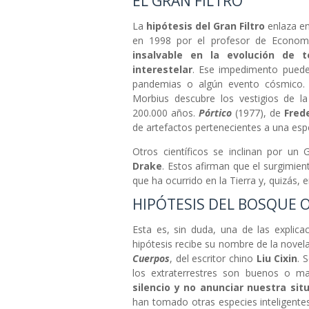
EL GRAN FILTRO
La
hipótesis del Gran Filtro
enlaza en
en 1998 por el profesor de Econom
insalvable en la evolución de t
interestelar
. Ese impedimento puede 
pandemias o algún evento cósmico. 
Morbius descubre los vestigios de la
200.000 años.
Pórtico
(1977), de
Fred
de artefactos pertenecientes a una esp
Otros científicos se inclinan por un 
Drake
. Estos afirman que el surgimie
que ha ocurrido en la Tierra y, quizás,
HIPÓTESIS DEL BOSQUE 
Esta es, sin duda, una de las explic
hipótesis recibe su nombre de la novel
Cuerpos
, del escritor chino
Liu Cixin
. 
los extraterrestres son buenos o m
silencio y no anunciar nuestra si
han tomado otras especies inteligentes