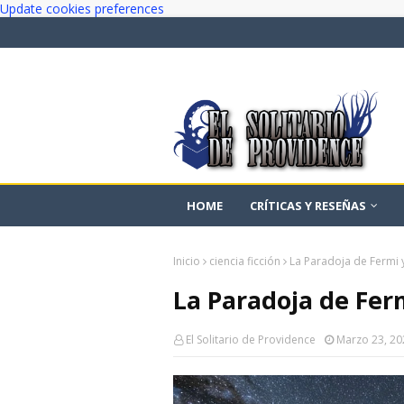
Update cookies preferences
HOME
CRÍTICAS Y RESEÑAS
Inicio
ciencia ficción
La Paradoja de Fermi y
La Paradoja de Ferm
El Solitario de Providence
Marzo 23, 20