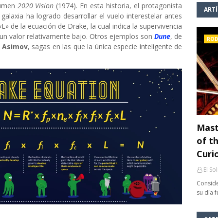
olumen
2020 Vision
(1974). En esta historia, el protagonista
ART
 galaxia ha logrado desarrollar el vuelo interestelar antes
L» de la ecuación de Drake, la cual indica la supervivencia
o, un valor relativamente bajo. Otros ejemplos son
Dune
, de
ROD
c Asimov
, sagas en las que la única especie inteligente de
Mast
of th
Curi
El So
Conside
su día 