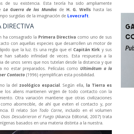
s de su existencia. Esta teoría ha sido ampliamente
de
La Guerra de los Mundos
de
H. G. Wells
hasta las
iempo surgidas de la imaginación de
Lovecraft
.
A DIRECTIVA
ón ha consagrado la
Primera Directiva
como uno de sus
tacto con aquellas especies que desarrollen un motor de
ápido que la luz. Es una regla que el
Capitán Kirk
y sus
se han saltado infinidad de veces. Esta respuesta a la
ia de unos seres que nos tutelan desde la distancia y que
a no estar preparados. Películas como
Ultimátum a la
imer Contacto
(1996) ejemplifican esta posibilidad.
omo la del
zoológico espacial
. Según ella,
la Tierra es
e los aliens mantienen virgen de todo contacto con la
imiento. Otra variación mantiene que otras civilizaciones
 como aborrecible, de ahí que eviten el contacto y, por
cia. El relato
Son Todo Carne
, incluido en el volumen
 Osos Descubrieron el Fuego
(Alianza Editorial, 2007) trata
enígenas basados en una materia distinta a la nuestra.