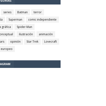
EGORÍAS
series
Batman
terror
ía
Superman
comic independiente
a gráfica
Spider-Man
conceptual
ilustración
animación
wars
opinión
Star Trek
Lovecraft
 europeo
TAGRAM