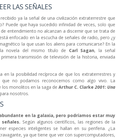
EER LAS SEÑALES
ibido ya la señal de una civilización extraterrestre que
 Puede que haya sucedido infinidad de veces, solo que
 de entendimiento no alcanzan a discernir que se trata de
está enfocado en la escucha de señales de radio, pero ¿y
omagnético la que usan los aliens para comunicarse? En la
 la novela del mismo título de
Carl Sagan
, la señal
 primera transmisión de televisión de la historia, enviada
 en la posibilidad recíproca de que los extraterrestres y
s que no podamos reconocernos como algo vivo. La
de los monolitos en la saga de
Arthur C. Clarke
2001: Una
 para nosotros.
S
 abundante en la galaxia, pero podríamos estar muy
s señales.
Según algunos científicos, las regiones de la
er especies inteligentes se hallan en su periferia. ¿La
xtravagante, ya que tiene que ver con supercomputadores,