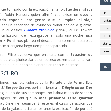
CAT
 cierto modo con la explicación anterior. Fue desarrollada
cine
ía Robin Hanson, quien afirmó que existe un
escollo
oda especie inteligente que le impide el viaje
fantas
ser un escenario de extinción global debido a guerras,
novel
En el clásico
Planeta Prohibido
(1956), el Dr. Edward
 civilización Krell, extinguidos en solo una noche hace
arte 
erik Pohl
, nos plantea el descubrimiento en un asteroide
star 
ecie alienígena largo tiempo desaparecida.
comic
Gran Filtro evolutivo que enlazaría con la
Ecuación de
nto de vida pluricelular es un suceso extremadamente raro
 en solo un puñado de planetas en todo el cosmos.
INS
OSCURO
aciones más aterradoras de la
Paradoja de Fermi
. Esta
a
El Bosque Oscuro
, perteneciente a la
Trilogía de los Tres
Según uno de sus personajes, no habría modo de saber si
alignos, de ahí que
lo más prudente sería guardar
tuación en el cosmos
. Si este es el curso de acción que
 de la galaxia, estaríamos ante la explicación de por qué