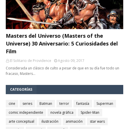
Masters del Universo (Masters of the
Universe) 30 Aniversario: 5 Curiosidades del
Film
El Solitario de Providence
Agosto 09, 2017
Considerada un clásico de culto a pesar de que en su día fue todo un
fracaso, Masters…
CATEGORÍAS
cine
series
Batman
terror
fantasía
Superman
comic independiente
novela gráfica
Spider-Man
arte conceptual
ilustración
animación
star wars