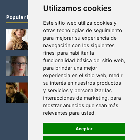
Utilizamos cookies
Popular Posts
Este sitio web utiliza cookies y
otras tecnologías de seguimiento
KATHERYN WINNICK: LA ACTRIZ MAS GUAPA DE
para mejorar su experiencia de
VIKINGOS
navegación con los siguientes
Junio 14, 2013
fines:
para habilitar la
FELICITY (EMILY BETT RICKARDS), LAS FOTOS
funcionalidad básica del sitio web
,
MAS BONITAS DE LA ALIADA DE ARROW
para brindar una mejor
Noviembre 30, 2013
experiencia en el sitio web
,
medir
su interés en nuestros productos
BLACK MIRROR: TODA TU HISTORIA. EPISODIO 3.
y servicios y personalizar las
LA CRITICA
interacciones de marketing
,
para
Mayo 17, 2012
mostrar anuncios que sean más
relevantes para usted
.
Aceptar