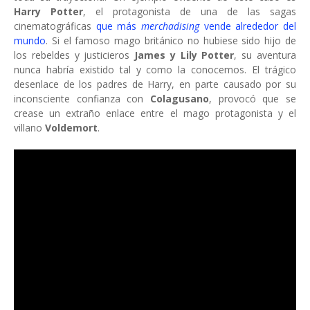
Harry Potter
, el protagonista de una de las sagas
cinematográficas
que más
merchadising
vende alrededor del
mundo
. Si el famoso mago británico no hubiese sido hijo de
los rebeldes y justicieros
James y Lily Potter
, su aventura
nunca habría existido tal y como la conocemos. El trágico
desenlace de los padres de Harry, en parte causado por su
inconsciente confianza con
Colagusano
, provocó que se
crease un extraño enlace entre el mago protagonista y el
villano
Voldemort
.