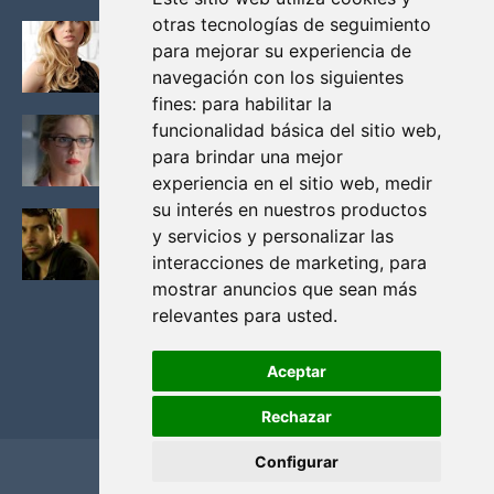
otras tecnologías de seguimiento
KATHERYN WINNICK: LA ACTRIZ MAS GUAPA DE
para mejorar su experiencia de
VIKINGOS
navegación con los siguientes
Junio 14, 2013
fines:
para habilitar la
FELICITY (EMILY BETT RICKARDS), LAS FOTOS
funcionalidad básica del sitio web
,
MAS BONITAS DE LA ALIADA DE ARROW
para brindar una mejor
Noviembre 30, 2013
experiencia en el sitio web
,
medir
su interés en nuestros productos
BLACK MIRROR: TODA TU HISTORIA. EPISODIO 3.
y servicios y personalizar las
LA CRITICA
interacciones de marketing
,
para
Mayo 17, 2012
mostrar anuncios que sean más
relevantes para usted
.
Aceptar
Rechazar
Configurar
Home
Privacidad y cookies
Contacto