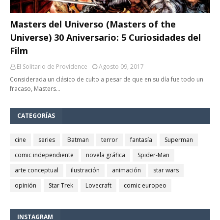
Masters del Universo (Masters of the
Universe) 30 Aniversario: 5 Curiosidades del
Film
El Solitario de Providence
Agosto 09, 2017
Considerada un clásico de culto a pesar de que en su día fue todo un
fracaso, Masters…
CATEGORÍAS
cine
series
Batman
terror
fantasía
Superman
comic independiente
novela gráfica
Spider-Man
arte conceptual
ilustración
animación
star wars
opinión
Star Trek
Lovecraft
comic europeo
INSTAGRAM