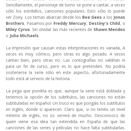
Sencillamente, el personaje de turno se pone a cantar, a veces
sólo los estribillos, canciones populares. Esto sólo lo puede
ver Zoey. Los temas abarcan desde los
Bee Gees
a los
Jonas
Brothers
. Pasamos por
Freddy Mercury
,
Destiny's Child
, o
Miley Cyrus
. Sin olvidar las más recientes de
Shawn Mendes
o
Julia Michaels
.
La impresión que causan estas interpretaciones es variada, A
veces es muy cómico, pero otras es algo pesado. A veces
cantan bien, pero otras no. Las coreografías no valdrían ni
para un fin de curso, pero es lo que pretenden. No podría
sostenerse la serie sólo en este aspecto, afortunadamente
todo está al servicio de la historia.
La pega que pondría es que, aunque la serie está doblada y
tenemos la opción de los subtítulos, las canciones no están
subtituladas en español. Un truco es que pongáis los subtítulos
en inglés, donde sí aparecen. Claro que, si no tenéis un nivel
mínimo de inglés, no os servirá de mucho. Desconozco de
quien viene esa idea tan extendida en España de que las
canciones de las series y películas no hace falta subtitularlas.