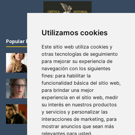
Utilizamos cookies
Popular Posts
Este sitio web utiliza cookies y
otras tecnologías de seguimiento
KATHERYN WINNICK: LA ACTRIZ MAS GUAPA DE
para mejorar su experiencia de
VIKINGOS
navegación con los siguientes
Junio 14, 2013
fines:
para habilitar la
FELICITY (EMILY BETT RICKARDS), LAS FOTOS
funcionalidad básica del sitio web
,
MAS BONITAS DE LA ALIADA DE ARROW
para brindar una mejor
Noviembre 30, 2013
experiencia en el sitio web
,
medir
su interés en nuestros productos
BLACK MIRROR: TODA TU HISTORIA. EPISODIO 3.
y servicios y personalizar las
LA CRITICA
interacciones de marketing
,
para
Mayo 17, 2012
mostrar anuncios que sean más
relevantes para usted
.