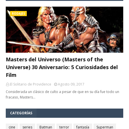
RODAJES
Masters del Universo (Masters of the
Universe) 30 Aniversario: 5 Curiosidades del
Film
El Solitario de Providence
Agosto 09, 2017
Considerada un clásico de culto a pesar de que en su día fue todo un
fracaso, Masters…
CATEGORÍAS
cine
series
Batman
terror
fantasía
Superman