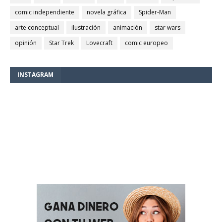
comic independiente
novela gráfica
Spider-Man
arte conceptual
ilustración
animación
star wars
opinión
Star Trek
Lovecraft
comic europeo
INSTAGRAM