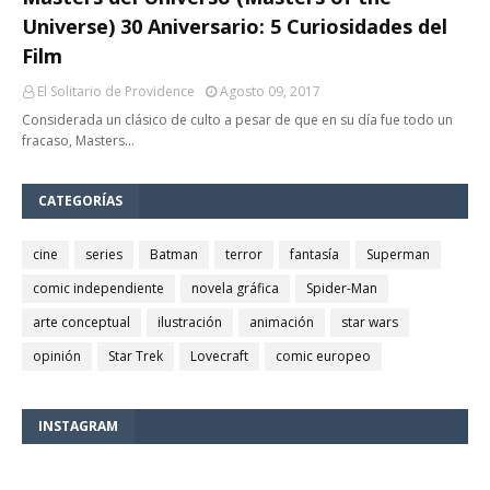
Universe) 30 Aniversario: 5 Curiosidades del
Film
El Solitario de Providence
Agosto 09, 2017
Considerada un clásico de culto a pesar de que en su día fue todo un
fracaso, Masters…
CATEGORÍAS
cine
series
Batman
terror
fantasía
Superman
comic independiente
novela gráfica
Spider-Man
arte conceptual
ilustración
animación
star wars
opinión
Star Trek
Lovecraft
comic europeo
INSTAGRAM