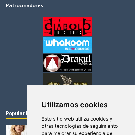
Patrocinadores
Utilizamos cookies
Popular Posts
Este sitio web utiliza cookies y
otras tecnologías de seguimiento
KATHERYN WINNICK: LA ACTRIZ MAS GUAPA DE
para mejorar su experiencia de
VIKINGOS