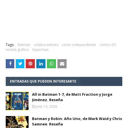
Tags:
Batman
colaboradores
comic independiente
cómics DC
novela gráfica
Superman
ENTRADAS QUE PUEDEN INTERESARTE
All in Batman 1-7, de Matt Fraction y Jorge
Jiménez. Reseña
June 13, 2026
Batman y Robin: Año Uno, de Mark Waid y Chris
Samnee. Reseña