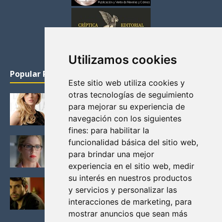
Utilizamos cookies
Popular Posts
Este sitio web utiliza cookies y
otras tecnologías de seguimiento
KATHERYN WINNICK: LA ACTRIZ MAS GUAPA DE
para mejorar su experiencia de
VIKINGOS
navegación con los siguientes
Junio 14, 2013
fines:
para habilitar la
FELICITY (EMILY BETT RICKARDS), LAS FOTOS
funcionalidad básica del sitio web
,
MAS BONITAS DE LA ALIADA DE ARROW
para brindar una mejor
Noviembre 30, 2013
experiencia en el sitio web
,
medir
su interés en nuestros productos
BLACK MIRROR: TODA TU HISTORIA. EPISODIO 3.
y servicios y personalizar las
LA CRITICA
interacciones de marketing
,
para
Mayo 17, 2012
mostrar anuncios que sean más