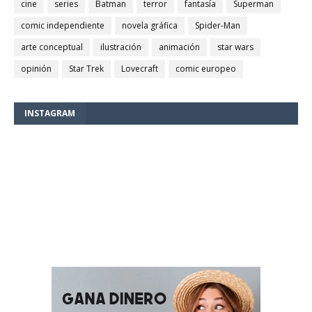
cine
series
Batman
terror
fantasía
Superman
comic independiente
novela gráfica
Spider-Man
arte conceptual
ilustración
animación
star wars
opinión
Star Trek
Lovecraft
comic europeo
INSTAGRAM