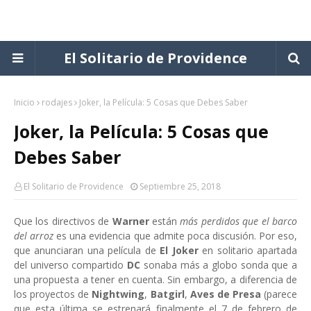
El Solitario de Providence
Inicio
rodajes
Joker, la Película: 5 Cosas que Debes Saber
Joker, la Película: 5 Cosas que
Debes Saber
El Solitario de Providence
Septiembre 25, 2018
Que los directivos de
Warner
están
más perdidos que el barco
del arroz
es una evidencia que admite poca discusión. Por eso,
que anunciaran una película de
El Joker
en solitario apartada
del universo compartido
DC
sonaba más a globo sonda que a
una propuesta a tener en cuenta. Sin embargo, a diferencia de
los proyectos de
Nightwing
,
Batgirl
,
Aves de Presa
(parece
que esta última se estrenará finalmente el 7 de febrero de