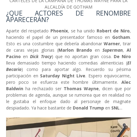
CARTELES DE LA CAMPAÑA DE THOMAS WAYNE PARA LA
ALCALDÍA DE GOTHAM
¿QUE ACTORES DE RENOMBRE
APARECERÁN?
Aparte del respetado
Phoenix
, se ha unido
Robert de Niro
,
haciendo el papel de un presentador famoso en
Gotham
.
Esto es una costumbre que debería abandonar
Warner
, tirar
de caras viejas glorias (
Marlon Brando
en
Superman
,
Al
Pacino
en
Dick Tracy
) que no aportan gran cosa.
De Niro
lleva demasiado tiempo haciendo comedias alimenticias (
El
Becario
) como para aportar algo. Recuerdo su pésima
participación en
Saturday Night Live
. Espero equivocarme,
pero poco se esfuerza este hombre últimamente.
Alec
Baldwin
ha rechazado ser
Thomas Wayne
, dicen que por
problemas de agenda, aunque se rumorea que en realidad no
le gustaba el enfoque dado al personaje de magnate
despiadado. Ya hace bastante de
Donald Trump
en
SNL
...