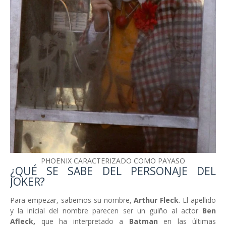
PHOENIX CARACTERIZADO COMO PAYASO
¿QUÉ SE SABE DEL PERSONAJE DEL
JOKER?
Para empezar, sabemos su nombre,
Arthur Fleck
. El apellido
y la inicial del nombre parecen ser un guiño al actor
Ben
Afleck,
que ha interpretado a
Batman
en las últimas