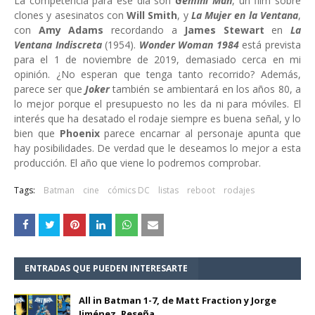
La competencia para ese día son
Gemini Man
, un film sobre
clones y asesinatos con
Will Smith
, y
La Mujer en la Ventana
,
con
Amy Adams
recordando a
James Stewart
en
La
Ventana Indiscreta
(1954).
Wonder Woman 1984
está prevista
para el 1 de noviembre de 2019, demasiado cerca en mi
opinión. ¿No esperan que tenga tanto recorrido? Además,
parece ser que
Joker
también se ambientará en los años 80, a
lo mejor porque el presupuesto no les da ni para móviles. El
interés que ha desatado el rodaje siempre es buena señal, y lo
bien que
Phoenix
parece encarnar al personaje apunta que
hay posibilidades. De verdad que le deseamos lo mejor a esta
producción. El año que viene lo podremos comprobar.
Tags:
Batman
cine
cómics DC
listas
reboot
rodajes
ENTRADAS QUE PUEDEN INTERESARTE
All in Batman 1-7, de Matt Fraction y Jorge
Jiménez. Reseña