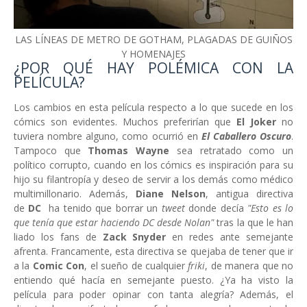
LAS LÍNEAS DE METRO DE GOTHAM, PLAGADAS DE GUIÑOS
Y HOMENAJES
¿POR QUÉ HAY POLÉMICA CON LA
PELÍCULA?
Los cambios en esta película respecto a lo que sucede en los
cómics son evidentes. Muchos preferirían que
El Joker
no
tuviera nombre alguno, como ocurrió en
El Caballero Oscuro
.
Tampoco que
Thomas Wayne
sea retratado como un
político corrupto, cuando en los cómics es inspiración para su
hijo su filantropía y deseo de servir a los demás como médico
multimillonario. Además,
Diane Nelson
, antigua directiva
de
DC
ha tenido que borrar un
tweet
donde decía
"Esto es lo
que tenía que estar haciendo DC desde Nolan"
tras la que le han
liado los fans de
Zack Snyder
en redes
ante semejante
afrenta. Francamente, esta directiva se quejaba de tener que ir
a la
Comic Con
, el sueño de cualquier
friki
, de manera que no
entiendo qué hacía en semejante puesto. ¿Ya ha visto la
película para poder opinar con tanta alegría? Además, el