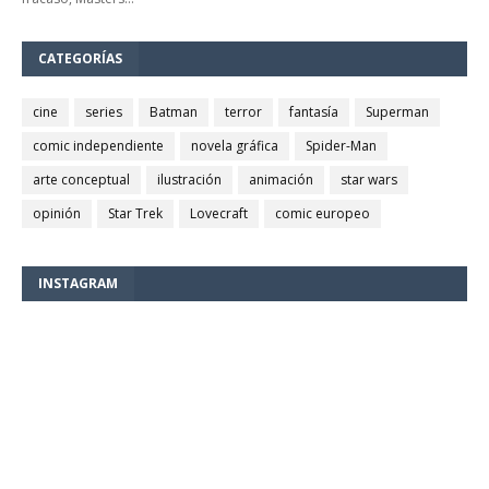
CATEGORÍAS
cine
series
Batman
terror
fantasía
Superman
comic independiente
novela gráfica
Spider-Man
arte conceptual
ilustración
animación
star wars
opinión
Star Trek
Lovecraft
comic europeo
INSTAGRAM