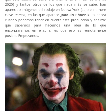
2020) y tantos otros de los que nada más se sabe, han
aparecido imágenes del rodaje en Nueva York (bajo el nombre
clave
Romeo
) en las que aparece
Joaquin Phoenix
. Es ahora
cuando podemos tener en cuenta esta producción y analizar
qué sabemos para hacernos una idea de lo que
encontraremos en ella... si es que eso es remotamente
posible. Empezamos.