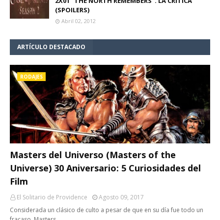
2X01 "THE NORTH REMEMBERS". LA CRÍTICA
(SPOILERS)
Abril 02, 2012
ARTÍCULO DESTACADO
RODAJES
Masters del Universo (Masters of the
Universe) 30 Aniversario: 5 Curiosidades del
Film
El Solitario de Providence
Agosto 09, 2017
Considerada un clásico de culto a pesar de que en su día fue todo un
fracaso, Masters…