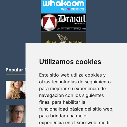
Utilizamos cookies
Popular Posts
Este sitio web utiliza cookies y
otras tecnologías de seguimiento
KATHERYN WINNICK: LA ACTRIZ MAS GUAPA DE
para mejorar su experiencia de
VIKINGOS
navegación con los siguientes
Junio 14, 2013
fines:
para habilitar la
FELICITY (EMILY BETT RICKARDS), LAS FOTOS
funcionalidad básica del sitio web
,
MAS BONITAS DE LA ALIADA DE ARROW
para brindar una mejor
Noviembre 30, 2013
experiencia en el sitio web
,
medir