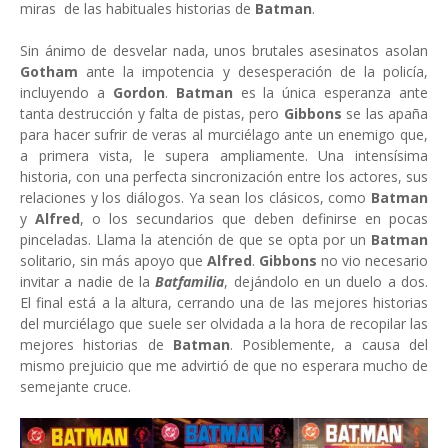
miras de las habituales historias de
Batman
.
Sin ánimo de desvelar nada, unos brutales asesinatos asolan
Gotham
ante la impotencia y desesperación de la policía,
incluyendo a
Gordon
.
Batman
es la única esperanza ante
tanta destrucción y falta de pistas, pero
Gibbons
se las apaña
para hacer sufrir de veras al murciélago ante un enemigo que,
a primera vista, le supera ampliamente. Una intensísima
historia, con una perfecta sincronización entre los actores, sus
relaciones y los diálogos. Ya sean los clásicos, como
Batman
y
Alfred
, o los secundarios que deben definirse en pocas
pinceladas. Llama la atención de que se opta por un
Batman
solitario, sin más apoyo que
Alfred
.
Gibbons
no vio necesario
invitar a nadie de la
Batfamilia
, dejándolo en un duelo a dos.
El final está a la altura, cerrando una de las mejores historias
del murciélago que suele ser olvidada a la hora de recopilar las
mejores historias de
Batman
. Posiblemente, a causa del
mismo prejuicio que me advirtió de que no esperara mucho de
semejante cruce.