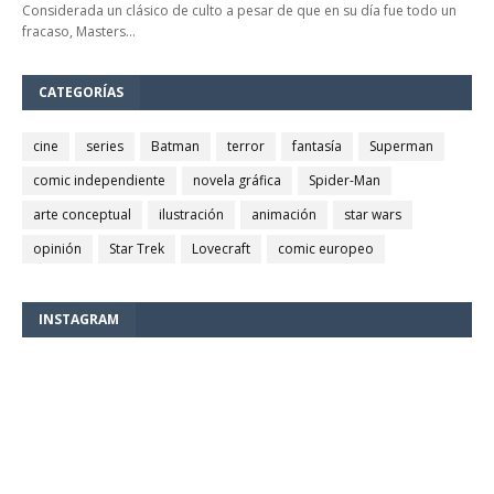
Considerada un clásico de culto a pesar de que en su día fue todo un
fracaso, Masters…
CATEGORÍAS
cine
series
Batman
terror
fantasía
Superman
comic independiente
novela gráfica
Spider-Man
arte conceptual
ilustración
animación
star wars
opinión
Star Trek
Lovecraft
comic europeo
INSTAGRAM