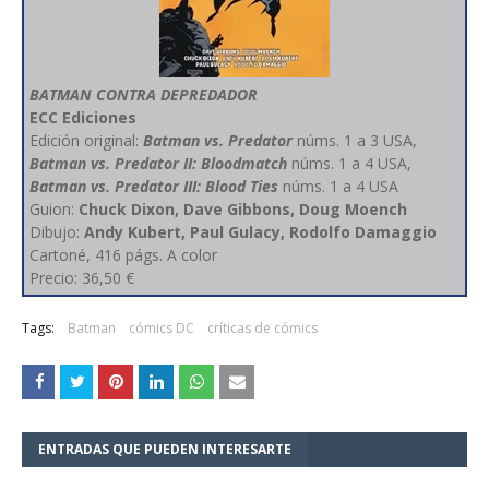
BATMAN CONTRA DEPREDADOR
ECC Ediciones
Edición original:
Batman vs. Predator
núms. 1 a 3 USA,
Batman vs. Predator II: Bloodmatch
núms. 1 a 4 USA,
Batman vs. Predator III: Blood Ties
núms. 1 a 4 USA
Guion:
Chuck Dixon, Dave Gibbons, Doug Moench
Dibujo:
Andy Kubert, Paul Gulacy, Rodolfo Damaggio
Cartoné, 416 págs. A color
Precio: 36,50 €
Tags:
Batman
cómics DC
críticas de cómics
ENTRADAS QUE PUEDEN INTERESARTE