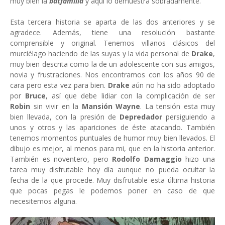
muy bien la
batfamilia
y aquí lo demuestra sobradamente.
Esta tercera historia se aparta de las dos anteriores y se
agradece. Además, tiene una resolución bastante
comprensible y original. Tenemos villanos clásicos del
murciélago haciendo de las suyas y la vida personal de
Drake
,
muy bien descrita como la de un adolescente con sus amigos,
novia y frustraciones. Nos encontramos con los años 90 de
cara pero esta vez para bien.
Drake
aún no ha sido adoptado
por
Bruce
, así que debe lidiar con la complicación de ser
Robin
sin vivir en la
Mansión Wayne
. La tensión esta muy
bien llevada, con la presión de
Depredador
persiguiendo a
unos y otros y las apariciones de éste atacando. También
tenemos momentos puntuales de humor muy bien llevados. El
dibujo es mejor, al menos para mi, que en la historia anterior.
También es noventero, pero
Rodolfo Damaggio
hizo una
tarea muy disfrutable hoy día aunque no pueda ocultar la
fecha de la que procede. Muy disfrutable esta última historia
que pocas pegas le podemos poner en caso de que
necesitemos alguna.