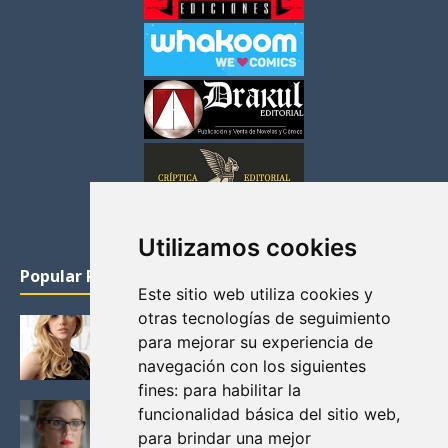
Utilizamos cookies
Popular Posts
Este sitio web utiliza cookies y
otras tecnologías de seguimiento
KATHERYN WINNICK: LA ACTRIZ MAS GUAPA DE
para mejorar su experiencia de
VIKINGOS
navegación con los siguientes
Junio 14, 2013
fines:
para habilitar la
FELICITY (EMILY BETT RICKARDS), LAS FOTOS
funcionalidad básica del sitio web
,
MAS BONITAS DE LA ALIADA DE ARROW
para brindar una mejor