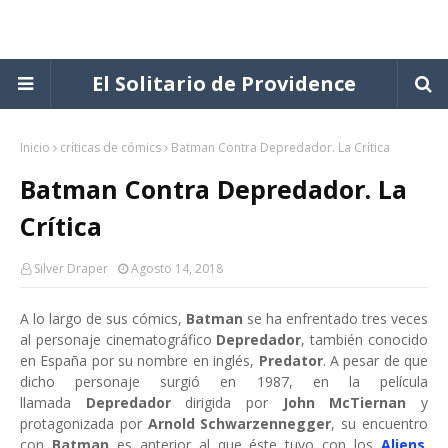
El Solitario de Providence
Inicio
críticas de cómics
Batman Contra Depredador. La Crítica
Batman Contra Depredador. La
Crítica
Silver Draper
Agosto 14, 2018
A lo largo de sus cómics,
Batman
se ha enfrentado tres veces
al personaje cinematográfico
Depredador
, también conocido
en España por su nombre en inglés,
Predator
. A pesar de que
dicho personaje surgió en 1987, en la película
llamada
Depredador
dirigida por
John McTiernan
y
protagonizada por
Arnold Schwarzennegger
, su encuentro
con
Batman
es anterior al que éste tuvo con los
Aliens
.