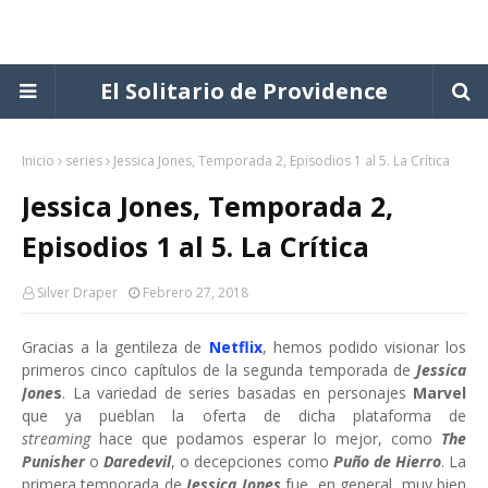
El Solitario de Providence
Inicio
series
Jessica Jones, Temporada 2, Episodios 1 al 5. La Crítica
Jessica Jones, Temporada 2,
Episodios 1 al 5. La Crítica
Silver Draper
Febrero 27, 2018
Gracias a la gentileza de
Netflix
, hemos podido visionar los
primeros cinco capítulos de la segunda temporada de
Jessica
Jone
s
. La variedad de series basadas en personajes
Marvel
que ya pueblan la oferta de dicha plataforma de
streaming
hace que podamos esperar lo mejor, como
The
Punisher
o
Daredevil
, o decepciones como
Puño de Hierro
. La
primera temporada de
Jessica Jones
fue, en general, muy bien