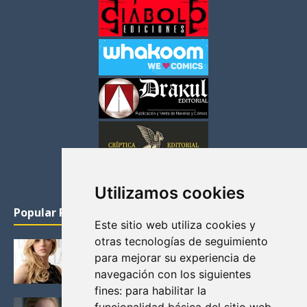
Utilizamos cookies
Popular Posts
Este sitio web utiliza cookies y
otras tecnologías de seguimiento
KATHERYN WINNICK: LA ACTRIZ MAS GUAPA DE
para mejorar su experiencia de
VIKINGOS
navegación con los siguientes
Junio 14, 2013
fines:
para habilitar la
FELICITY (EMILY BETT RICKARDS), LAS FOTOS