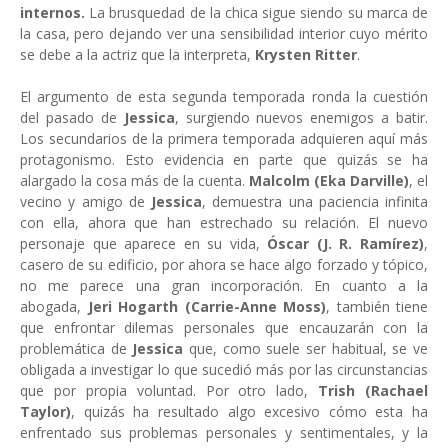
internos.
La brusquedad de la chica sigue siendo su marca de
la casa, pero dejando ver una sensibilidad interior cuyo mérito
se debe a la actriz que la interpreta,
Krysten Ritter
.
El argumento de esta segunda temporada ronda la cuestión
del pasado de
Jessica
, surgiendo nuevos enemigos a batir.
Los secundarios de la primera temporada adquieren aquí más
protagonismo. Esto evidencia en parte que quizás se ha
alargado la cosa más de la cuenta.
Malcolm (Eka Darville)
, el
vecino y amigo de
Jessica
, demuestra una paciencia infinita
con ella, ahora que han estrechado su relación. El nuevo
personaje que aparece en su vida,
Óscar (J. R. Ramírez)
,
casero de su edificio, por ahora se hace algo forzado y tópico,
no me parece una gran incorporación. En cuanto a la
abogada,
Jeri Hogarth (Carrie-Anne Moss)
, también tiene
que enfrontar dilemas personales que encauzarán con la
problemática de
Jessica
que, como suele ser habitual, se ve
obligada a investigar lo que sucedió más por las circunstancias
que por propia voluntad. Por otro lado,
Trish (Rachael
Taylor)
, quizás ha resultado algo excesivo cómo esta ha
enfrentado sus problemas personales y sentimentales, y la