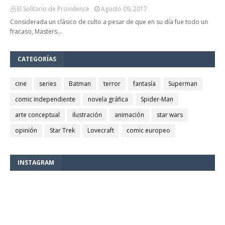
El Solitario de Providence
Agosto 09, 2017
Considerada un clásico de culto a pesar de que en su día fue todo un
fracaso, Masters…
CATEGORÍAS
cine
series
Batman
terror
fantasía
Superman
comic independiente
novela gráfica
Spider-Man
arte conceptual
ilustración
animación
star wars
opinión
Star Trek
Lovecraft
comic europeo
INSTAGRAM