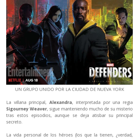
UN GRUPO UNIDO POR LA CIUDAD DE NUEVA YORK
La villana principal,
Alexandra
, interpretada por una regia
Sigourney Weaver
, sigue manteniendo mucho de su misterio
tras estos episodios, aunque se deja atisbar su principal
secreto.
La vida personal de los héroes (los que la tienen, ¿verdad,