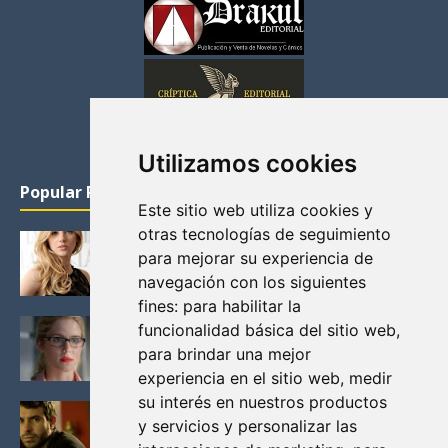
Utilizamos cookies
Popular Posts
Este sitio web utiliza cookies y
otras tecnologías de seguimiento
KATHERYN WINNICK: LA ACTRIZ MAS GUAPA DE
para mejorar su experiencia de
VIKINGOS
navegación con los siguientes
Junio 14, 2013
fines:
para habilitar la
FELICITY (EMILY BETT RICKARDS), LAS FOTOS
funcionalidad básica del sitio web
,
MAS BONITAS DE LA ALIADA DE ARROW
para brindar una mejor
Noviembre 30, 2013
experiencia en el sitio web
,
medir
su interés en nuestros productos
BLACK MIRROR: TODA TU HISTORIA. EPISODIO 3.
y servicios y personalizar las
LA CRITICA