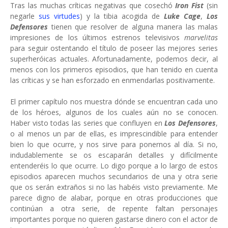
Tras las muchas críticas negativas que cosechó
Iron Fist
(sin
negarle
sus virtudes
) y la tibia acogida de
Luke Cage
,
Los
Defensores
tienen que resolver de alguna manera las malas
impresiones de los últimos estrenos televisivos
marvelitas
para seguir ostentando el título de poseer las mejores series
superheróicas actuales. Afortunadamente, podemos decir, al
menos con los primeros episodios, que han tenido en cuenta
las críticas y se han esforzado en enmendarlas positivamente.
El primer capítulo nos muestra dónde se encuentran cada uno
de los héroes, algunos de los cuales aún no se conocen.
Haber visto todas las series que confluyen en
Los Defensores
,
o al menos un par de ellas, es imprescindible para entender
bien lo que ocurre, y nos sirve para ponernos al día. Si no,
indudablemente se os escaparán detalles y difícilmente
entenderéis lo que ocurre. Lo digo porque a lo largo de estos
episodios aparecen muchos secundarios de una y otra serie
que os serán extraños si no las habéis visto previamente. Me
parece digno de alabar, porque en otras producciones que
continúan a otra serie, de repente faltan personajes
importantes porque no quieren gastarse dinero con el actor de