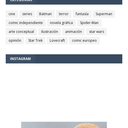
cine
series
Batman
terror
fantasía
Superman
comic independiente
novela gráfica
Spider-Man
arte conceptual
ilustración
animación
star wars
opinión
Star Trek
Lovecraft
comic europeo
INSTAGRAM