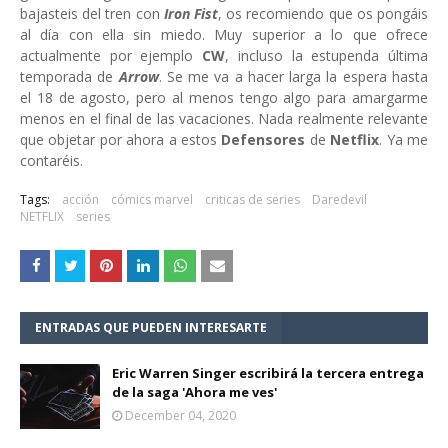
bajasteis del tren con
Iron Fist
, os recomiendo que os pongáis
al día con ella sin miedo. Muy superior a lo que ofrece
actualmente por ejemplo
CW
, incluso la estupenda última
temporada de
Arrow
. Se me va a hacer larga la espera hasta
el 18 de agosto, pero al menos tengo algo para amargarme
menos en el final de las vacaciones. Nada realmente relevante
que objetar por ahora a estos
Defensores
de
Netflix
. Ya me
contaréis.
Tags:
acción
cómics marvel
criticas de series
Daredevil
NETFLIX
series
ENTRADAS QUE PUEDEN INTERESARTE
Eric Warren Singer escribirá la tercera entrega
de la saga 'Ahora me ves'
December 04, 2020