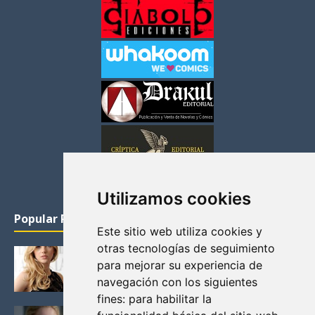
Utilizamos cookies
Popular Posts
Este sitio web utiliza cookies y
otras tecnologías de seguimiento
KATHERYN WINNICK: LA ACTRIZ MAS GUAPA DE
para mejorar su experiencia de
VIKINGOS
navegación con los siguientes
Junio 14, 2013
fines:
para habilitar la
FELICITY (EMILY BETT RICKARDS), LAS FOTOS