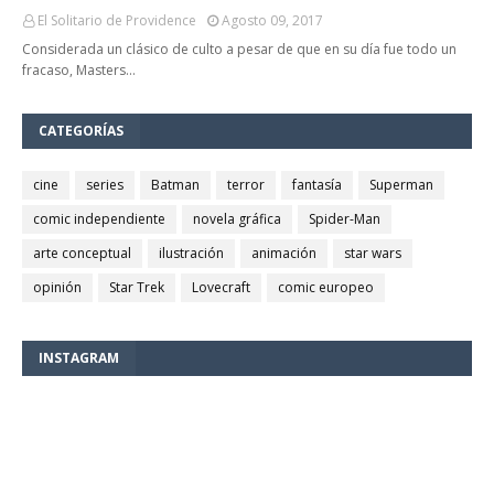
El Solitario de Providence
Agosto 09, 2017
Considerada un clásico de culto a pesar de que en su día fue todo un
fracaso, Masters…
CATEGORÍAS
cine
series
Batman
terror
fantasía
Superman
comic independiente
novela gráfica
Spider-Man
arte conceptual
ilustración
animación
star wars
opinión
Star Trek
Lovecraft
comic europeo
INSTAGRAM