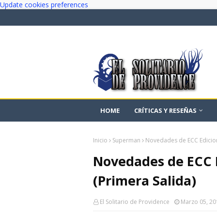
Update cookies preferences
HOME
CRÍTICAS Y RESEÑAS
Inicio
Superman
Novedades de ECC Edicione
Novedades de ECC E
(Primera Salida)
El Solitario de Providence
Marzo 05, 20