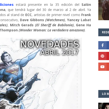
diciones
estará presente en la 35 edición del
Salón
ona
, que tendrá lugar del 30 de marzo al 2 de abril. Ya
ados al stand de
ECC
, artistas de primer nivel como
Frank
consecutivo,
Dave Gibbons
(Watchmen)
,
Yancey Labat
ales)
,
Mitch Gerads
(El Sheriff de Babilonia)
,
Gene Ha
l Thompson
(Wonder Woman: La verdadera amazona)
.
REDE
LO M