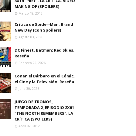
3X14 "PREY". LA CRITICA. VIDEO
MAKING OF (SPOILERS)
Marzo 18, 2013
Crítica de Spider-Man: Brand
New Day (Con Spoilers)
Agosto 03, 2026
DC Finest. Batman: Red Skies.
Reseña
Febrero 22, 2026
Conan el Bárbaro en el Cómic,
el Cine y la Televisión. Reseña
Julio 30, 2026
JUEGO DE TRONOS,
TEMPORADA 2, EPISODIO 2X01
"THE NORTH REMEMBERS". LA
CRÍTICA (SPOILERS)
Abril 02, 2012