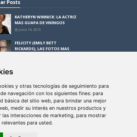
ar Posts
KATHERYN WINNICK: LA ACTRIZ
MAS GUAPA DE VIKINGOS
Junio 14, 2013
FELICITY (EMILY BETT
RICKARDS), LAS FOTOS MAS
BONITAS DE LA ALIADA DE
ARROW
Noviembre 30, 2013
kies
BLACK MIRROR: TODA TU
HISTORIA. EPISODIO 3. LA
cookies y otras tecnologías de seguimiento para
CRITICA
 de navegación con los siguientes fines:
para
Mayo 17, 2012
ad básica del sitio web
,
para brindar una mejor
 web
,
medir su interés en nuestros productos y
r las interacciones de marketing
,
para mostrar
 relevantes para usted
.