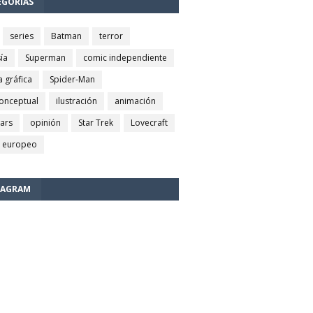
EGORÍAS
series
Batman
terror
ía
Superman
comic independiente
a gráfica
Spider-Man
conceptual
ilustración
animación
wars
opinión
Star Trek
Lovecraft
 europeo
TAGRAM