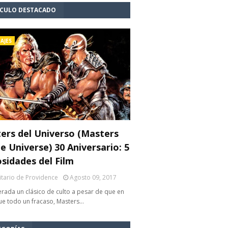
ÍCULO DESTACADO
AJES
ers del Universo (Masters
e Universe) 30 Aniversario: 5
osidades del Film
litario de Providence
Agosto 09, 2017
rada un clásico de culto a pesar de que en
fue todo un fracaso, Masters…