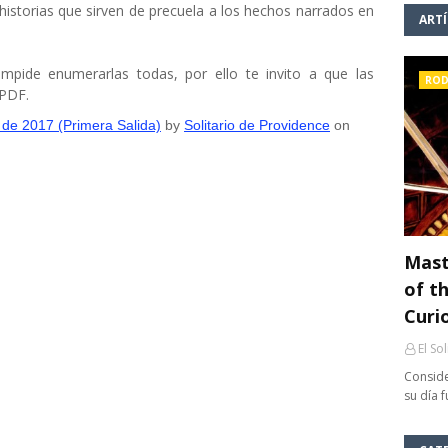
 historias que sirven de precuela a los hechos narrados en
ART
pide enumerarlas todas, por ello te invito a que las
ROD
 PDF.
de 2017 (Primera Salida)
by
Solitario de Providence
on
Mast
of th
Curi
El So
Conside
su día 