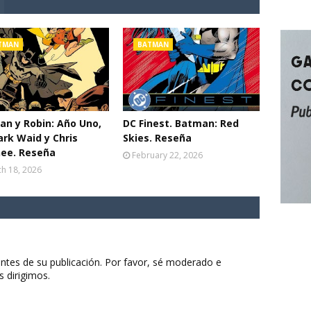
TMAN
BATMAN
n y Robin: Año Uno,
DC Finest. Batman: Red
rk Waid y Chris
Skies. Reseña
ee. Reseña
February 22, 2026
h 18, 2026
ntes de su publicación. Por favor, sé moderado e
s dirigimos.