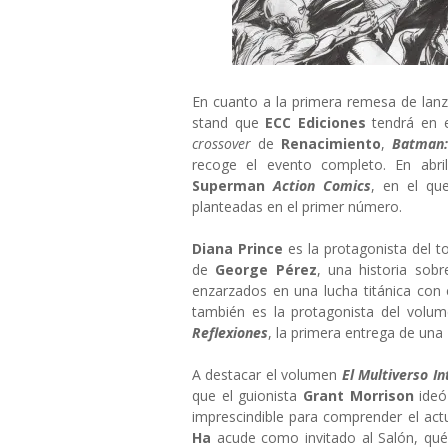
En cuanto a la primera remesa de lanza
stand que
ECC Ediciones
tendrá en 
crossover
de
Renacimiento
,
Batman:
recoge el evento completo. En abri
Superman
Action Comics
, en el qu
planteadas en el primer número.
Diana Prince
es la protagonista del
de
George Pérez
, una historia sob
enzarzados en una lucha titánica con
también es la protagonista del volu
Reflexiones
, la primera entrega de una
A destacar el volumen
El Multiverso In
que el guionista
Grant Morrison
ideó
imprescindible para comprender el act
Ha
acude como invitado al Salón, qu