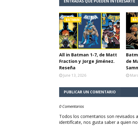
ENTRADAS QUE PUEDEN INTERESARTE
BATMAN
BA
All in Batman 1-7, de Matt
Batma
Fraction y Jorge Jiménez.
de Ma
Reseña
Samn
June 13, 2026
Marc
PUBLICAR UN COMENTARIO
0 Comentarios
Todos los comentarios son revisados a
identifícate, nos gusta saber a quien no