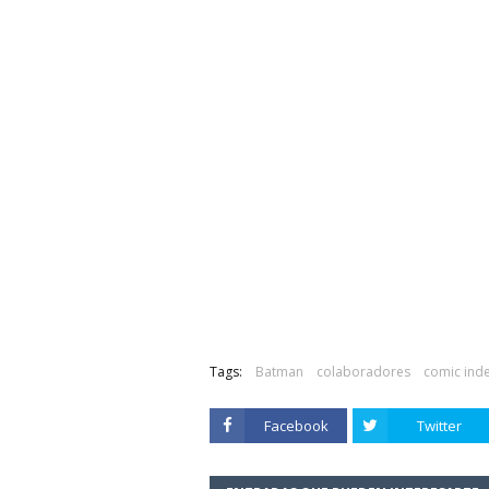
Tags:
Batman
colaboradores
comic ind
Facebook
Twitter