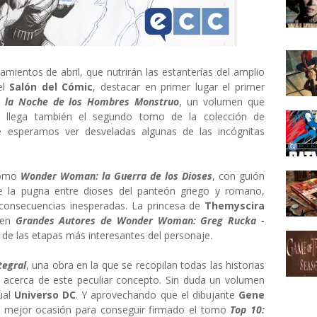
mientos de abril, que nutrirán las estanterías del amplio
el
Salón del Cómic
, destacar en primer lugar el primer
 la Noche de los Hombres Monstruo
, un volumen que
l llega también el segundo tomo de la colección de
e esperamos ver desveladas algunas de las incógnitas
 tomo
Wonder Woman: la Guerra de los Dioses
, con guión
re la pugna entre dioses del panteón griego y romano,
 consecuencias inesperadas. La princesa de
Themyscira
men
Grandes Autores de Wonder Woman: Greg Rucka -
 de las etapas más interesantes del personaje.
tegral
, una obra en la que se recopilan todas las historias
 acerca de este peculiar concepto. Sin duda un volumen
ual
Universo DC
. Y aprovechando que el dibujante
Gene
é mejor ocasión para conseguir firmado el tomo
Top 10: