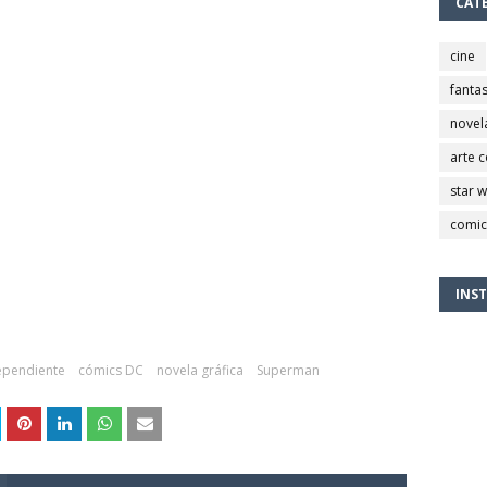
CAT
cine
fantas
novel
arte 
star 
comic
INS
ependiente
cómics DC
novela gráfica
Superman