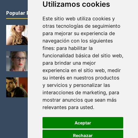
Utilizamos cookies
Popular Posts
Este sitio web utiliza cookies y
otras tecnologías de seguimiento
KATHERYN WINNICK: LA ACTRIZ MAS GUAPA DE
para mejorar su experiencia de
VIKINGOS
navegación con los siguientes
Junio 14, 2013
fines:
para habilitar la
FELICITY (EMILY BETT RICKARDS), LAS FOTOS
funcionalidad básica del sitio web
,
MAS BONITAS DE LA ALIADA DE ARROW
para brindar una mejor
Noviembre 30, 2013
experiencia en el sitio web
,
medir
su interés en nuestros productos
BLACK MIRROR: TODA TU HISTORIA. EPISODIO 3.
y servicios y personalizar las
LA CRITICA
interacciones de marketing
,
para
Mayo 17, 2012
mostrar anuncios que sean más
relevantes para usted
.
Aceptar
Rechazar