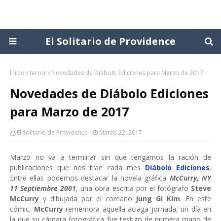
El Solitario de Providence
Inicio
terror
Novedades de Diábolo Ediciones para Marzo de 2017
Novedades de Diábolo Ediciones
para Marzo de 2017
El Solitario de Providence
Marzo 22, 2017
Marzo no va a terminar sin que tengamos la ración de
publicaciones que nos trae cada mes
Diábolo Ediciones
.
Entre ellas podemos destacar la novela gráfica
McCurry, NY
11 Septiembre 2001
, una obra escrita por el fotógrafo
Steve
McCurry
y dibujada por el coreano
Jung Gi Kim
. En este
cómic,
McCurry
rememora aquella aciaga jornada, un día en
la que su cámara fotográfica fue testigo de primera mano de