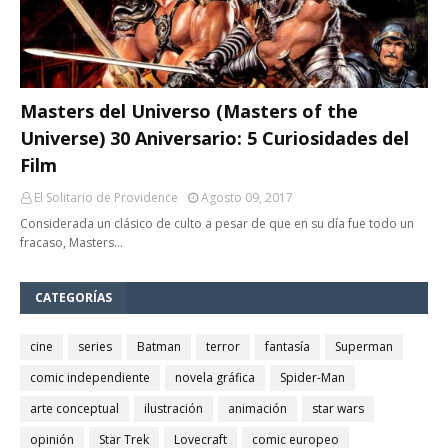
Masters del Universo (Masters of the
Universe) 30 Aniversario: 5 Curiosidades del
Film
El Solitario de Providence
Agosto 09, 2017
Considerada un clásico de culto a pesar de que en su día fue todo un
fracaso, Masters…
CATEGORÍAS
cine
series
Batman
terror
fantasía
Superman
comic independiente
novela gráfica
Spider-Man
arte conceptual
ilustración
animación
star wars
opinión
Star Trek
Lovecraft
comic europeo