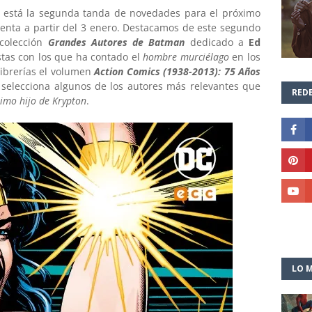
í está la segunda tanda de novedades para el próximo
venta a partir del 3 enero. Destacamos de este segundo
 colección
Grandes Autores de Batman
dedicado a
Ed
stas con los que ha contado el
hombre murciélago
en los
librerías el volumen
Action Comics (1938-2013): 75 Años
selecciona algunos de los autores más relevantes que
REDE
timo hijo de Krypton
.
LO M