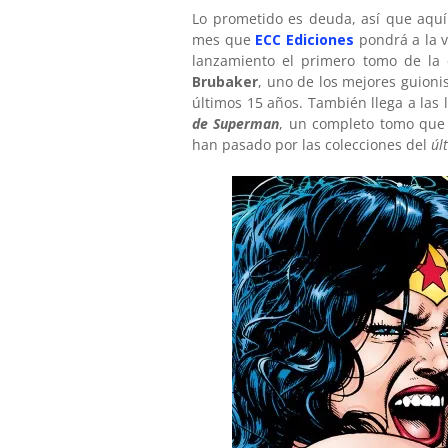
Lo prometido es deuda, así que aqu
mes que
ECC Ediciones
pondrá a la 
lanzamiento el primero tomo de la
Brubaker
, uno de los mejores guioni
últimos 15 años. También llega a las 
de Superman
, un completo tomo que 
han pasado por las colecciones del
úl