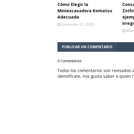
Cómo Elegir la
Concu
Miniexcavadora Komatsu
Zothi
Adecuada
ejemp
Irreg
December 31, 2025
Marc
PUBLICAR UN COMENTARIO
0 Comentarios
Todos los comentarios son revisados a
identifícate, nos gusta saber a quien 