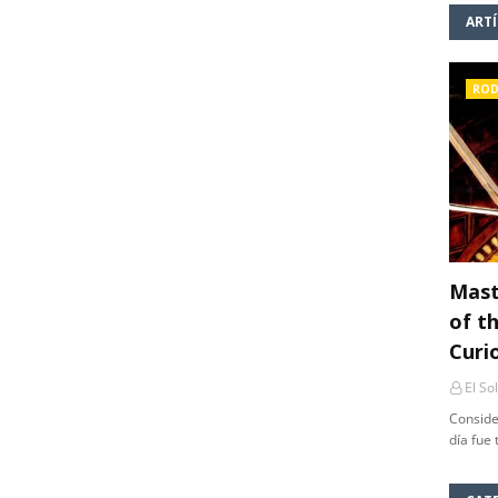
ART
ROD
Mast
of th
Curi
El So
Conside
día fue