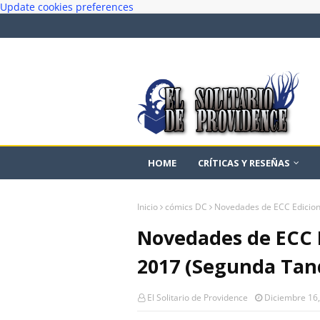
Update cookies preferences
HOME
CRÍTICAS Y RESEÑAS
Inicio
cómics DC
Novedades de ECC Edicion
Novedades de ECC 
2017 (Segunda Tan
El Solitario de Providence
Diciembre 16