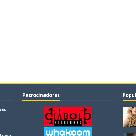
Patrocinadores
Popul
a tu
 Vapeo