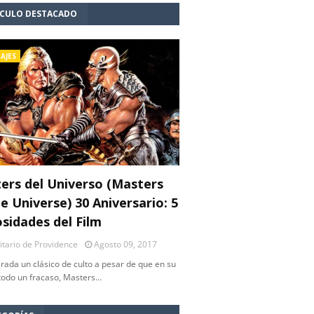
ÍCULO DESTACADO
AJES
ers del Universo (Masters
e Universe) 30 Aniversario: 5
osidades del Film
litario de Providence
Agosto 09, 2017
rada un clásico de culto a pesar de que en su
 todo un fracaso, Masters…