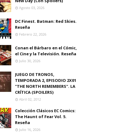
New Day (Con Spoilers)
Agosto 03, 2026
DC Finest. Batman: Red Skies.
Reseña
Febrero 22, 2026
Conan el Bárbaro en el Cómic,
el Cine y la Televisión. Reseña
Julio 30, 2026
JUEGO DE TRONOS,
TEMPORADA 2, EPISODIO 2X01
"THE NORTH REMEMBERS". LA
CRÍTICA (SPOILERS)
Abril 02, 2012
Colección Clásicos EC Comics:
The Haunt of Fear Vol. 5.
Reseña
Julio 16, 2026