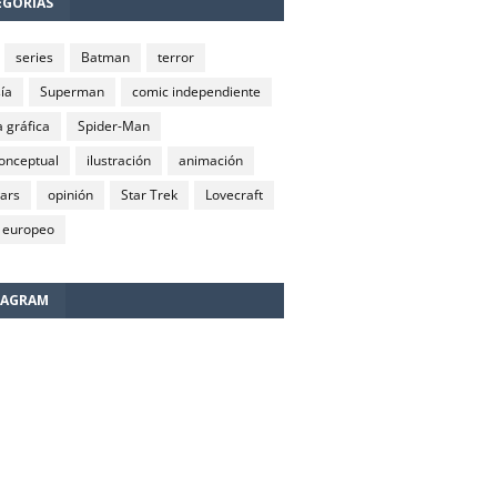
EGORÍAS
series
Batman
terror
ía
Superman
comic independiente
 gráfica
Spider-Man
conceptual
ilustración
animación
wars
opinión
Star Trek
Lovecraft
 europeo
TAGRAM