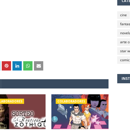
CAT
cine
fantas
novela
arte 
star 
comic
INS
LABORADORES
COLABORADORES