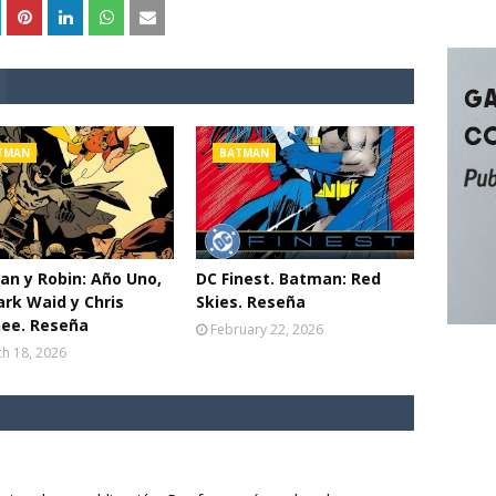
TMAN
BATMAN
n y Robin: Año Uno,
DC Finest. Batman: Red
rk Waid y Chris
Skies. Reseña
ee. Reseña
February 22, 2026
h 18, 2026