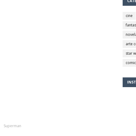
CAT
cine
fantas
novel
arte 
star 
comic
INS
Superman