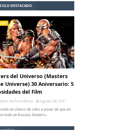
ÍCULO DESTACADO
AJES
ers del Universo (Masters
e Universe) 30 Aniversario: 5
osidades del Film
litario de Providence
Agosto 09, 2017
rada un clásico de culto a pesar de que en
fue todo un fracaso, Masters…