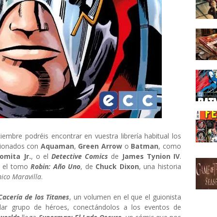
iembre podréis encontrar en vuestra librería habitual los
cionados con
Aquaman
,
Green Arrow
o
Batman
, como
omita Jr.
, o el
Detective Comics
de
James Tynion IV
.
, el tomo
Robin: Año Uno
, de
Chuck Dixon
, una historia
hico Maravilla
.
Cacería de los Titanes
, un volumen en el que el guionista
lar grupo de héroes, conectándolos a los eventos de