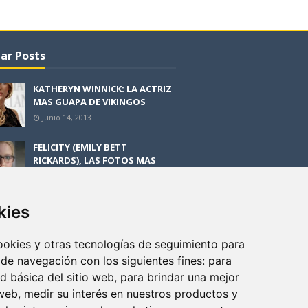
ar Posts
KATHERYN WINNICK: LA ACTRIZ
MAS GUAPA DE VIKINGOS
Junio 14, 2013
FELICITY (EMILY BETT
RICKARDS), LAS FOTOS MAS
BONITAS DE LA ALIADA DE
ARROW
Noviembre 30, 2013
kies
BLACK MIRROR: TODA TU
HISTORIA. EPISODIO 3. LA
cookies y otras tecnologías de seguimiento para
CRITICA
 de navegación con los siguientes fines:
para
Mayo 17, 2012
ad básica del sitio web
,
para brindar una mejor
 web
,
medir su interés en nuestros productos y