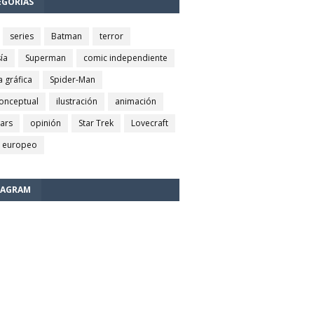
EGORÍAS
series
Batman
terror
ía
Superman
comic independiente
a gráfica
Spider-Man
conceptual
ilustración
animación
wars
opinión
Star Trek
Lovecraft
 europeo
TAGRAM