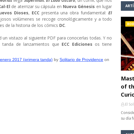
eworlds
llega
Superman: El Lado Oscuro
, un cómic que nos
ART
Kal-El
de aterrizar su cápsula en
Nueva Génesis
en lugar
uevos Dioses
,
ECC
presenta una obra fundamental:
El
lujosos volúmenes se recoge cronológicamente y a todo
ROD
s de la historia de los cómics
DC
.
 un vistazo al siguiente PDF para conocerlas todas. Y no
ra tanda de lanzamientos que
ECC Ediciones
os tiene
nero 2017 (primera tanda)
by
Solitario de Providence
on
Mast
of th
Curi
El So
Conside
su día 