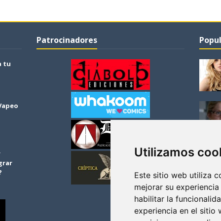
Patrocinadores
Popul
a tu
 Vapeo
Utilizamos coo
r
grar
?
Este sitio web utiliza 
mejorar su experiencia
habilitar la funcionalid
experiencia en el sitio