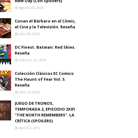
New Day (Con Spoilers)
Agosto 03, 2026
Conan el Bárbaro en el Cómic,
el Cine y la Televisión. Reseña
Julio 30, 2026
DC Finest. Batman: Red Skies.
Reseña
Febrero 22, 2026
Colección Clásicos EC Comics:
The Haunt of Fear Vol. 5.
Reseña
Julio 16, 2026
JUEGO DE TRONOS,
TEMPORADA 2, EPISODIO 2X01
"THE NORTH REMEMBERS". LA
CRÍTICA (SPOILERS)
Abril 02, 2012