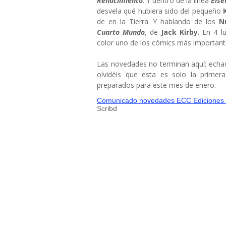
Renacimiento
. Y dentro de la línea
Els
desvela qué hubiera sido del pequeño
de en la Tierra. Y hablando de los
N
Cuarto Mundo
, de
Jack Kirby
. En 4 
color uno de los cómics más importante
Las novedades no terminan aquí; echad
olvidéis que esta es solo la prime
preparados para este mes de enero.
Comunicado novedades ECC Ediciones e
Scribd