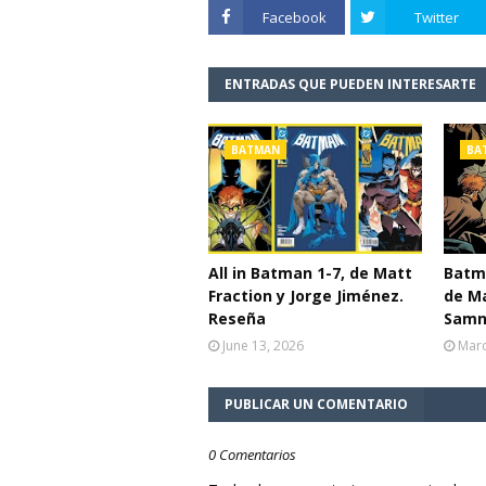
Facebook
Twitter
ENTRADAS QUE PUEDEN INTERESARTE
BATMAN
BA
All in Batman 1-7, de Matt
Batma
Fraction y Jorge Jiménez.
de Ma
Reseña
Samn
June 13, 2026
Marc
PUBLICAR UN COMENTARIO
0 Comentarios